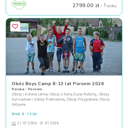
2799.00 zł
/
osobę
Obóz Boys Camp 8-13 lat Poronin 2026
Polska
Poronin
/
Obozy i Kolonie Letnie
,
Obozy z Kartą Dużej Rodziny
,
Obozy
Survivalowe i Szkoły Przetrwania
,
Obozy Przygodowe
,
Obozy
Aktywne
Wiek: 8 - 13 lat
21.07.2026 - 31.07.2026