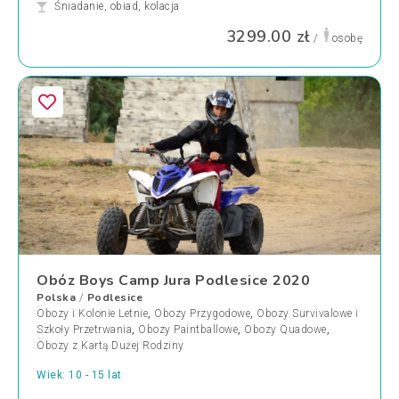
Śniadanie, obiad, kolacja
3299.00 zł
/
osobę
Obóz Boys Camp Jura Podlesice 2020
Polska
Podlesice
/
Obozy i Kolonie Letnie
,
Obozy Przygodowe
,
Obozy Survivalowe i
Szkoły Przetrwania
,
Obozy Paintballowe
,
Obozy Quadowe
,
Obozy z Kartą Dużej Rodziny
Wiek: 10 - 15 lat