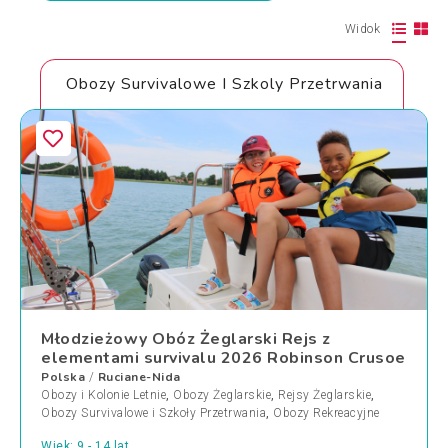
Widok
Obozy Survivalowe I Szkoly Przetrwania
Młodzieżowy Obóz Żeglarski Rejs z
elementami survivalu 2026 Robinson Crusoe
Polska
Ruciane-Nida
/
Obozy i Kolonie Letnie
,
Obozy Żeglarskie
,
Rejsy Żeglarskie
,
Obozy Survivalowe i Szkoły Przetrwania
,
Obozy Rekreacyjne
Wiek: 9 - 14 lat