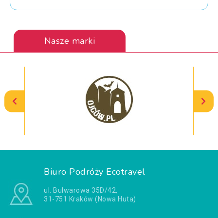
Nasze marki
Biuro Podróży Ecotravel
ul. Bulwarowa 35D/42,
31-751 Kraków (Nowa Huta)