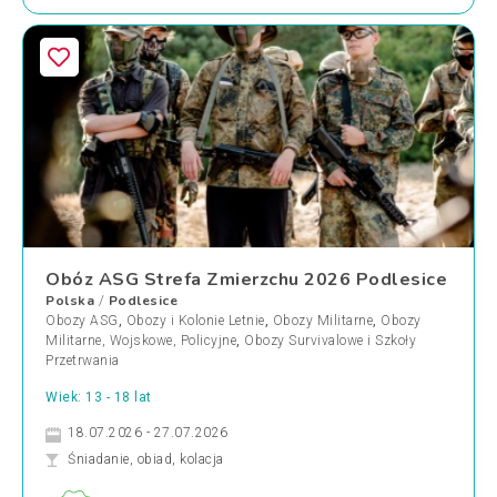
Obóz ASG Strefa Zmierzchu 2026 Podlesice
Polska
Podlesice
/
Obozy ASG
,
Obozy i Kolonie Letnie
,
Obozy Militarne
,
Obozy
Militarne, Wojskowe, Policyjne
,
Obozy Survivalowe i Szkoły
Przetrwania
Wiek: 13 - 18 lat
18.07.2026 - 27.07.2026
Śniadanie, obiad, kolacja