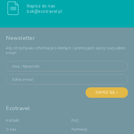
Napisz do nas:
bok@ecotravel.pl
Newsletter
Aby otrzymywać informacje o ofertach i promocjach wpisz swój adres
e-mail:
ZAPISZ SIĘ >
Ecotravel
Kontakt
FAQ
O nas
Partnerzy