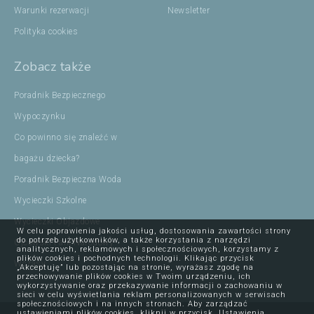
Warunki rezerwacji
Newsletter
Polityka cookies
Zobacz także
Poradnik Bezpiecznego
Wypoczynku
Co powinno się znaleźć w
bagażu dziecka?
Poradnik Bezpieczna Woda
Wycieczki Szkolne
Wycieczki Objazdowe
W celu poprawienia jakości usług, dostosowania zawartości strony
do potrzeb użytkowników, a także korzystania z narzędzi
Ojcowski Park Narodowy
analitycznych, reklamowych i społecznościowych, korzystamy z
plików cookies i pochodnych technologii. Klikając przycisk
Wczasy
„Akceptuję” lub pozostając na stronie, wyrażasz zgodę na
przechowywanie plików cookies w Twoim urządzeniu, ich
wykorzystywanie oraz przekazywanie informacji o zachowaniu w
sieci w celu wyświetlania reklam personalizowanych w serwisach
społecznościowych i na innych stronach. Aby zarządzać
ustawieniami plików cookies, kliknij w przycisk „Ustawienia