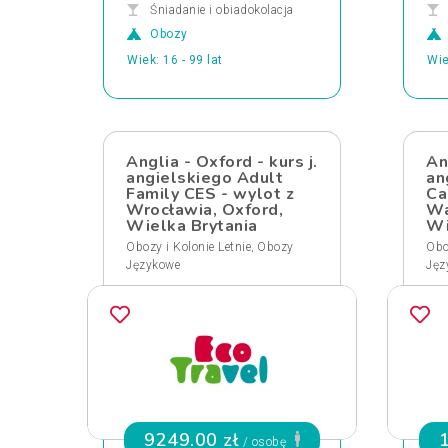
Śniadanie i obiadokolacja
Obozy
Wiek: 16 - 99 lat
Wie
Anglia - Oxford - kurs j.
An
angielskiego Adult
an
Family CES - wylot z
Ca
Wrocławia, Oxford,
Wa
Wielka Brytania
Wi
,
Obozy i Kolonie Letnie
Obozy
Obo
Językowe
Jęz
9249.00 zł
/ osobę