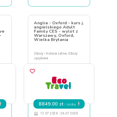
Anglia - Oxford - kurs j.
angielskiego Adult
ve
Family CES - wylot z
-
Warszawy, Oxford,
Wielka Brytania
,
Obozy i Kolonie Letnie
Obozy
Językowe
8849.00 zł
/ osobę
12.07.2026 - 26.07.2026