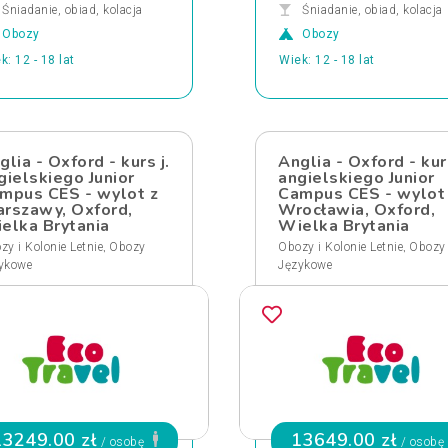
Śniadanie, obiad, kolacja
Śniadanie, obiad, kolacja
Obozy
Obozy
k: 12 - 18 lat
Wiek: 12 - 18 lat
glia - Oxford - kurs j.
Anglia - Oxford - kurs
gielskiego Junior
angielskiego Junior
mpus CES - wylot z
Campus CES - wylot
rszawy, Oxford,
Wrocławia, Oxford,
elka Brytania
Wielka Brytania
,
,
zy i Kolonie Letnie
Obozy
Obozy i Kolonie Letnie
Obozy
ykowe
Językowe
13249.00 zł
13649.00 zł
/ osobę
/ osobę