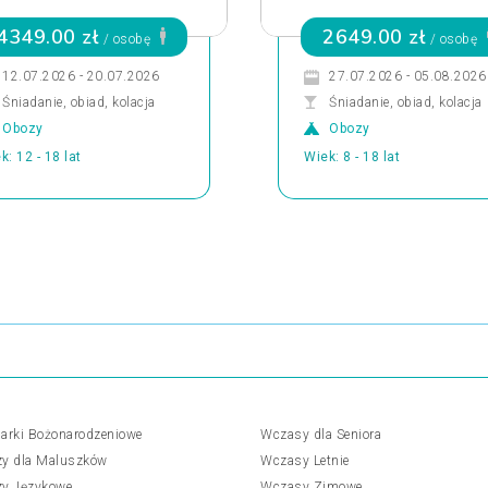
4349.00 zł
2649.00 zł
/ osobę
/ osobę
12.07.2026 - 20.07.2026
27.07.2026 - 05.08.2026
Śniadanie, obiad, kolacja
Śniadanie, obiad, kolacja
Obozy
Obozy
k: 12 - 18 lat
Wiek: 8 - 18 lat
arki Bożonarodzeniowe
Wczasy dla Seniora
y dla Maluszków
Wczasy Letnie
y Językowe
Wczasy Zimowe