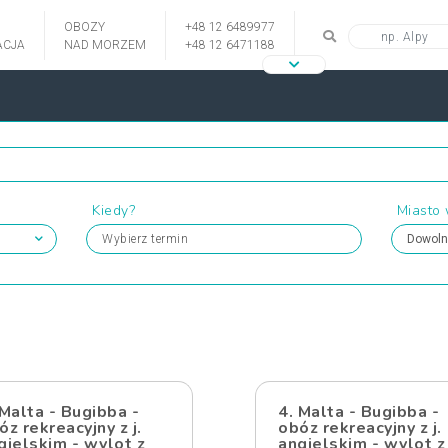
OBOZY
+48 12 6489977
CJA
NAD MORZEM
+48 12 6471188
Kiedy?
Miasto
Wybierz termin
 Malta - Bugibba -
4. Malta - Bugibba -
óz rekreacyjny z j.
obóz rekreacyjny z j.
gielskim - wylot z
angielskim - wylot z