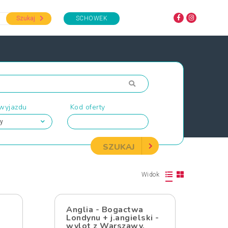
Szukaj
SCHOWEK
 wyjazdu
Kod oferty
SZUKAJ
Widok
Anglia - Bogactwa
Londynu + j.angielski -
wylot z Warszawy,