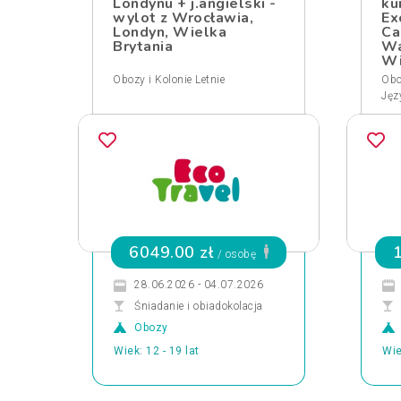
Londynu + j.angielski -
ku
wylot z Wrocławia,
Ex
Londyn, Wielka
Ca
Brytania
Wa
Wi
Obozy i Kolonie Letnie
Obo
Jęz
6049.00 zł
/ osobę
28.06.2026 - 04.07.2026
Śniadanie i obiadokolacja
Obozy
Wiek: 12 - 19 lat
Wie