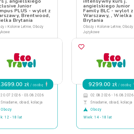
rs j. angielskiego
intensywny kurs j.
clusive Junior
angielskiego Junior
mpus PLUS - wylot z
Family BLC - wylot z
rszawy, Brentwood,
Warszawy, , Wielka
elka Brytania
Brytania
,
,
zy i Kolonie Letnie
Obozy
Obozy i Kolonie Letnie
Obozy
ykowe
Językowe
13699.00 zł
9299.00 zł
/ osobę
/ osobę
20.07.2026 - 03.08.2026
02.08.2026 - 16.08.2026
Śniadanie, obiad, kolacja
Śniadanie, obiad, kolacja
Obozy
Obozy
k: 12 - 18 lat
Wiek: 14 - 18 lat