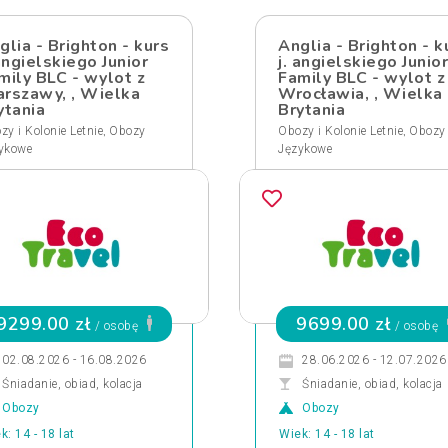
glia - Brighton - kurs
Anglia - Brighton - k
 angielskiego Junior
j. angielskiego Junior
mily BLC - wylot z
Family BLC - wylot z
rszawy, , Wielka
Wrocławia, , Wielka
ytania
Brytania
,
,
zy i Kolonie Letnie
Obozy
Obozy i Kolonie Letnie
Obozy
ykowe
Językowe
9299.00 zł
9699.00 zł
/ osobę
/ osobę
02.08.2026 - 16.08.2026
28.06.2026 - 12.07.2026
Śniadanie, obiad, kolacja
Śniadanie, obiad, kolacja
Obozy
Obozy
k: 14 - 18 lat
Wiek: 14 - 18 lat