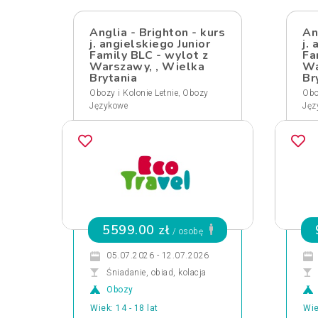
Anglia - Brighton - kurs
An
j. angielskiego Junior
j.
Family BLC - wylot z
Fa
Warszawy, , Wielka
Wa
Brytania
Br
,
Obozy i Kolonie Letnie
Obozy
Obo
Językowe
Jęz
5599.00 zł
/ osobę
05.07.2026 - 12.07.2026
Śniadanie, obiad, kolacja
Obozy
Wiek: 14 - 18 lat
Wie