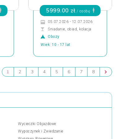
5999.00 zł
/ osobę
05.07.2026 - 12.07.2026
Śniadanie, obiad, kolacja
Obozy
Wiek: 10 - 17 lat
2
3
4
5
6
7
8
1
Wycieczki Objazdowe
Wypoczynek i Zwiedzanie
Wyprawy Rowerowe