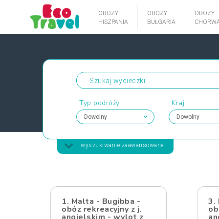
OBOZY
OBOZY
OBOZY
HISZPANIA
BUŁGARIA
CHORWA
Typ podróży
Kraj
wyszukiwanie zaawansowane
1. Malta - Bugibba -
3.
obóz rekreacyjny z j.
ob
angielskim - wylot z
an