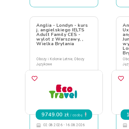
Anglia - Londyn - kurs
An
j. angielskiego IELTS
Ux
Adult Family CES -
an
wylot z Warszawy, ,
Ju
Wielka Brytania
wy
Lo
Br
,
Obozy i Kolonie Letnie
Obozy
Obo
Językowe
Jęz
9749.00 zł
/ osobę
02.08.2026 - 16.08.2026