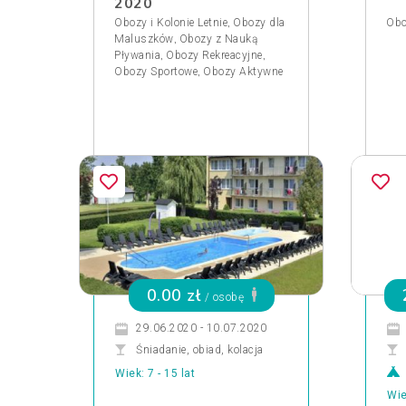
2020
,
Obozy i Kolonie Letnie
Obozy dla
Obo
,
Maluszków
Obozy z Nauką
,
,
Pływania
Obozy Rekreacyjne
,
Obozy Sportowe
Obozy Aktywne
0.00 zł
/ osobę
29.06.2020 - 10.07.2020
Śniadanie, obiad, kolacja
Wiek: 7 - 15 lat
Wie