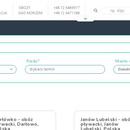
OBOZY
+48 12 6489977
CJA
NAD MORZEM
+48 12 6471188
Kiedy?
Miasto
Wybierz termin
rłówko - obóz
Janów Lubelski - ob
ywacki, Darłowo,
pływacki, Janów
lska
Lubelski, Polska