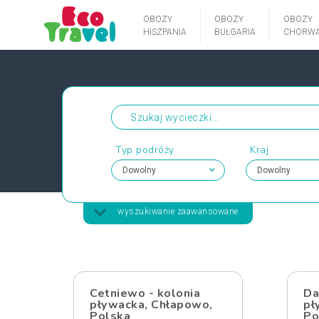
OBOZY
OBOZY
OBOZY
HISZPANIA
BUŁGARIA
CHORWA
Typ podróży
Kraj
wyszukiwanie zaawansowane
Cetniewo - kolonia
Da
pływacka, Chłapowo,
pł
Polska
Po