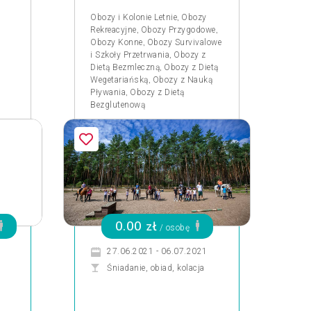
,
Obozy i Kolonie Letnie
Obozy
,
,
Rekreacyjne
Obozy Przygodowe
,
Obozy Konne
Obozy Survivalowe
,
i Szkoły Przetrwania
Obozy z
,
Dietą Bezmleczną
Obozy z Dietą
,
Wegetariańską
Obozy z Nauką
,
Pływania
Obozy z Dietą
Bezglutenową
0.00 zł
/ osobę
27.06.2021 - 06.07.2021
Śniadanie, obiad, kolacja