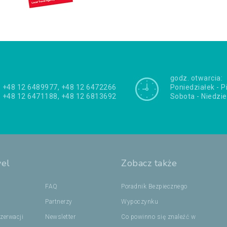
godz. otwarcia:
+48 12 6489977, +48 12 6472266
Poniedziałek - P
+48 12 6471188, +48 12 6813692
Sobota - Niedzie
vel
Zobacz także
FAQ
Poradnik Bezpiecznego
Partnerzy
Wypoczynku
zerwacji
Newsletter
Co powinno się znaleźć w