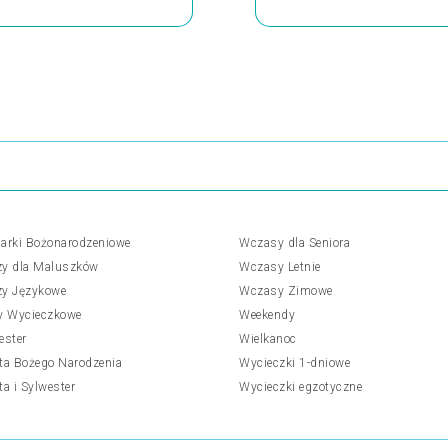
arki Bożonarodzeniowe
Wczasy dla Seniora
y dla Maluszków
Wczasy Letnie
y Językowe
Wczasy Zimowe
y Wycieczkowe
Weekendy
ester
Wielkanoc
ta Bożego Narodzenia
Wycieczki 1-dniowe
ta i Sylwester
Wycieczki egzotyczne