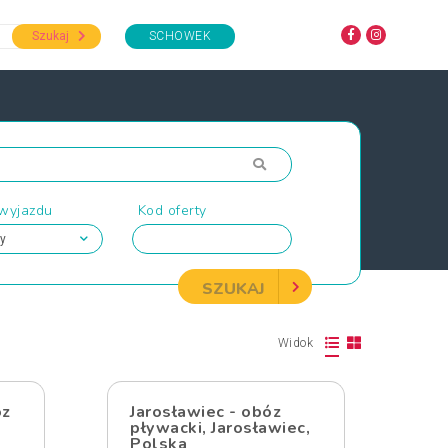
Szukaj
SCHOWEK
 wyjazdu
Kod oferty
SZUKAJ
Widok
óz
Jarosławiec - obóz
pływacki, Jarosławiec,
Polska