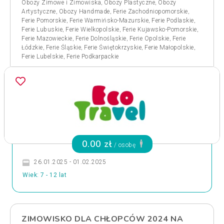
,
,
Obozy Zimowe i Zimowiska
Obozy Plastyczne
Obozy
,
,
,
Artystyczne
Obozy Handmade
Ferie Zachodniopomorskie
,
,
,
Ferie Pomorskie
Ferie Warmińsko-Mazurskie
Ferie Podlaskie
,
,
,
Ferie Lubuskie
Ferie Wielkopolskie
Ferie Kujawsko-Pomorskie
,
,
,
Ferie Mazowieckie
Ferie Dolnośląskie
Ferie Opolskie
Ferie
,
,
,
,
Łódzkie
Ferie Śląskie
Ferie Świętokrzyskie
Ferie Małopolskie
,
Ferie Lubelskie
Ferie Podkarpackie
0.00 zł
/ osobę
26.01.2025 - 01.02.2025
Wiek: 7 - 12 lat
ZIMOWISKO DLA CHŁOPCÓW 2024 NA