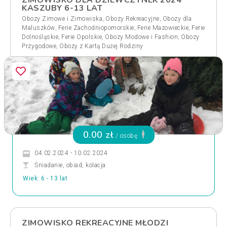
ZIMOWISKO DLA DZIEWCZYNEK 2024
KASZUBY 6-13 LAT
,
,
Obozy Zimowe i Zimowiska
Obozy Rekreacyjne
Obozy dla
,
,
,
Maluszków
Ferie Zachodniopomorskie
Ferie Mazowieckie
Ferie
,
,
,
Dolnośląskie
Ferie Opolskie
Obozy Modowe i Fashion
Obozy
,
Przygodowe
Obozy z Kartą Dużej Rodziny
0.00 zł
/ osobę
04.02.2024 - 10.02.2024
Śniadanie, obiad, kolacja
Wiek: 6 - 13 lat
ZIMOWISKO REKREACYJNE MŁODZI