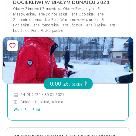
DOCIEKLIWI W BIAŁYM DUNAJCU 2021
,
,
Obozy Zimowe i Zimowiska
Obozy Rekreacyjne
Ferie
,
,
,
Mazowieckie
Ferie Dolnośląskie
Ferie Opolskie
Ferie
,
,
Zachodniopomorskie
Ferie Warmińsko-Mazurskie
Ferie
,
,
,
,
Podlaskie
Ferie Pomorskie
Ferie Łódzkie
Ferie Śląskie
Ferie
,
Lubelskie
Ferie Podkarpackie
0.00 zł
/ osobę
24.01.2021 - 30.01.2021
Śniadanie, obiad, kolacja
Wiek: 8 - 16 lat