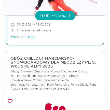
0.00 zł
/ osobę
07.02.2021 - 13.02.2021
Śniadanie, obiad, kolacja
Wiek: 11 - 18 lat
OBÓZ CHILLOUT NARCIARSKO-
SNOWBOARDOWY DLA MŁODZIEŻY PEJO,
WŁOSKIE ALPY 2025
,
,
Obozy Zimowe i Zimowiska
Obozy Narciarskie
Obozy
,
Narciarskie dla średniozaawansowanych
Obozy
,
Snowboardowe
Obozy Snowboardowe dla
,
,
,
średniozaawansowanych
Ferie Pomorskie
Ferie Łódzkie
Ferie
,
,
Śląskie
Ferie Lubelskie
Ferie Podkarpackie