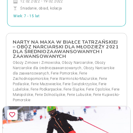
12.02.2022 - 19.02.2022
Śniadanie, obiad, kolacja
Wiek: 7 - 15 lat
NARTY NA MAXA W BIAŁCE TATRZAŃSKIEJ
– OBÓZ NARCIARSKI DLA MŁODZIEŻY 2021
DLA ŚREDNIOZAAWANSOWANYCH I
ZAAWANSOWANYCH
,
,
Obozy Zimowe i Zimowiska
Obozy Narciarskie
Obozy
,
Narciarskie dla średniozaawansowanych
Obozy Narciarskie
,
,
dla zaawansowanych
Ferie Pomorskie
Ferie
,
,
Zachodniopomorskie
Ferie Warmińsko-Mazurskie
Ferie
,
,
,
Podlaskie
Ferie Mazowieckie
Ferie Świętokrzyskie
Ferie
,
,
,
,
Lubelskie
Ferie Podkarpackie
Ferie Śląskie
Ferie Opolskie
Ferie
,
,
,
Małopolskie
Ferie Dolnośląskie
Ferie Lubuskie
Ferie Kujawsko-
Pomorskie