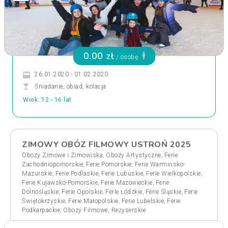
0.00 zł
/ osobę
26.01.2020 - 01.02.2020
Śniadanie, obiad, kolacja
Wiek: 12 - 16 lat
ZIMOWY OBÓZ FILMOWY USTROŃ 2025
,
,
Obozy Zimowe i Zimowiska
Obozy Artystyczne
Ferie
,
,
Zachodniopomorskie
Ferie Pomorskie
Ferie Warmińsko-
,
,
,
,
Mazurskie
Ferie Podlaskie
Ferie Lubuskie
Ferie Wielkopolskie
,
,
Ferie Kujawsko-Pomorskie
Ferie Mazowieckie
Ferie
,
,
,
,
Dolnośląskie
Ferie Opolskie
Ferie Łódzkie
Ferie Śląskie
Ferie
,
,
,
Świętokrzyskie
Ferie Małopolskie
Ferie Lubelskie
Ferie
,
Podkarpackie
Obozy Filmowe, Reżyserskie