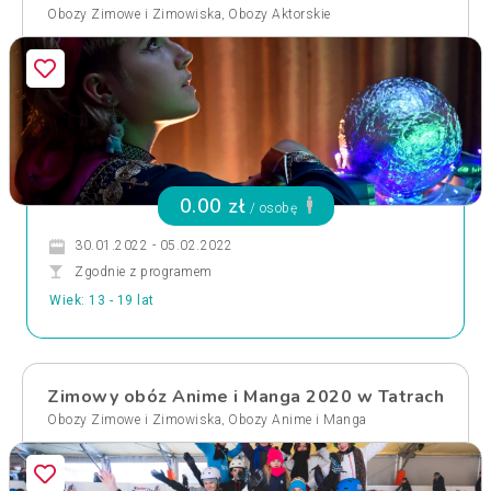
,
Obozy Zimowe i Zimowiska
Obozy Aktorskie
0.00 zł
/ osobę
30.01.2022 - 05.02.2022
Zgodnie z programem
Wiek: 13 - 19 lat
Zimowy obóz Anime i Manga 2020 w Tatrach
,
Obozy Zimowe i Zimowiska
Obozy Anime i Manga