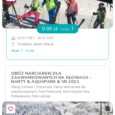
0.00 zł
/ osobę
24.01.2021 - 30.01.2021
Śniadanie, obiad, kolacja
Wiek: 7 - 16 lat
OBÓZ NARCIARSKI DLA
ZAAWANSOWANYCH NA SŁOWACJI -
NARTY & AQUAPARK & VR 2021
,
Obozy Zimowe i Zimowiska
Obozy Narciarskie dla
,
,
,
zaawansowanych
Ferie Pomorskie
Ferie Śląskie
Ferie
,
Podkarpackie
Ferie Łódzkie