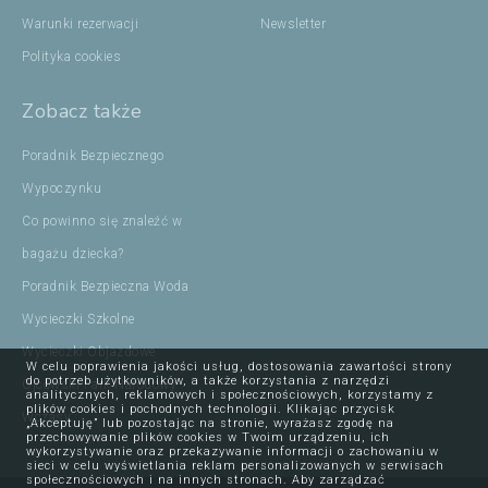
Warunki rezerwacji
Newsletter
Polityka cookies
Zobacz także
Poradnik Bezpiecznego
Wypoczynku
Co powinno się znaleźć w
bagażu dziecka?
Poradnik Bezpieczna Woda
Wycieczki Szkolne
Wycieczki Objazdowe
W celu poprawienia jakości usług, dostosowania zawartości strony
do potrzeb użytkowników, a także korzystania z narzędzi
Ojcowski Park Narodowy
analitycznych, reklamowych i społecznościowych, korzystamy z
plików cookies i pochodnych technologii. Klikając przycisk
Wczasy
„Akceptuję” lub pozostając na stronie, wyrażasz zgodę na
przechowywanie plików cookies w Twoim urządzeniu, ich
wykorzystywanie oraz przekazywanie informacji o zachowaniu w
sieci w celu wyświetlania reklam personalizowanych w serwisach
społecznościowych i na innych stronach. Aby zarządzać