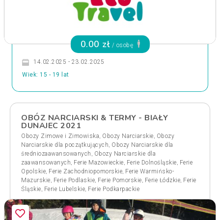
0.00 zł
/ osobę
14.02.2025 - 23.02.2025
Wiek: 15 - 19 lat
OBÓZ NARCIARSKI & TERMY - BIAŁY
DUNAJEC 2021
,
,
Obozy Zimowe i Zimowiska
Obozy Narciarskie
Obozy
,
Narciarskie dla początkujących
Obozy Narciarskie dla
,
średniozaawansowanych
Obozy Narciarskie dla
,
,
,
zaawansowanych
Ferie Mazowieckie
Ferie Dolnośląskie
Ferie
,
,
Opolskie
Ferie Zachodniopomorskie
Ferie Warmińsko-
,
,
,
,
Mazurskie
Ferie Podlaskie
Ferie Pomorskie
Ferie Łódzkie
Ferie
,
,
Śląskie
Ferie Lubelskie
Ferie Podkarpackie