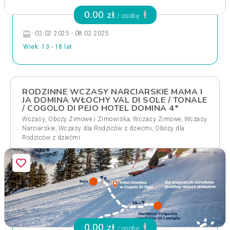
0.00 zł
/ osobę
02.02.2025 - 08.02.2025
Wiek: 13 - 18 lat
RODZINNE WCZASY NARCIARSKIE MAMA I
JA DOMINA WŁOCHY VAL DI SOLE / TONALE
/ COGOLO DI PEJO HOTEL DOMINA 4*
,
,
,
Wczasy
Obozy Zimowe i Zimowiska
Wczasy Zimowe
Wczasy
,
,
Narciarskie
Wczasy dla Rodziców z dziećmi
Obozy dla
Rodziców z dziećmi
0.00 zł
/ osobę