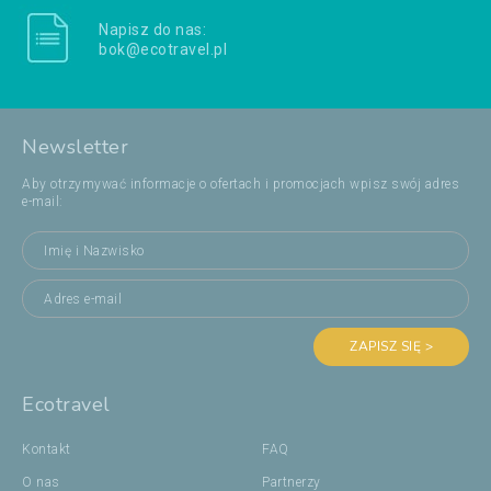
Napisz do nas:
bok@ecotravel.pl
Newsletter
Aby otrzymywać informacje o ofertach i promocjach wpisz swój adres
e-mail:
ZAPISZ SIĘ >
Ecotravel
Kontakt
FAQ
O nas
Partnerzy