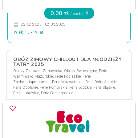
0.00 zł
/ osobę
22.02.2025 - 02.03.2025
Wiek: 15 - 19 lat
OBÓZ ZIMOWY CHILLOUT DLA MŁODZIEŻY
TATRY 2025
,
,
Obozy Zimowe i Zimowiska
Obozy Rekreacyjne
Ferie
,
,
Warmińsko-Mazurskie
Ferie Podlaskie
Ferie
,
,
,
Zachodniopomorskie
Ferie Mazowieckie
Ferie Dolnośląskie
,
,
,
,
Ferie Opolskie
Ferie Pomorskie
Ferie Łódzkie
Ferie Śląskie
,
Ferie Lubelskie
Ferie Podkarpackie