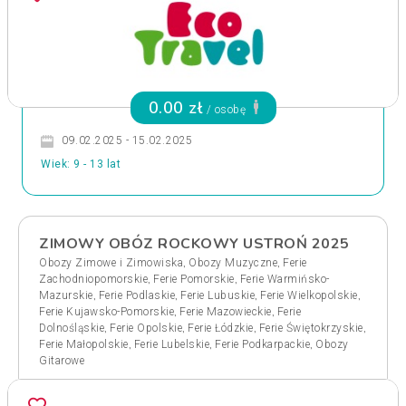
0.00 zł
/ osobę
09.02.2025 - 15.02.2025
Wiek: 9 - 13 lat
ZIMOWY OBÓZ ROCKOWY USTROŃ 2025
,
,
Obozy Zimowe i Zimowiska
Obozy Muzyczne
Ferie
,
,
Zachodniopomorskie
Ferie Pomorskie
Ferie Warmińsko-
,
,
,
,
Mazurskie
Ferie Podlaskie
Ferie Lubuskie
Ferie Wielkopolskie
,
,
Ferie Kujawsko-Pomorskie
Ferie Mazowieckie
Ferie
,
,
,
,
Dolnośląskie
Ferie Opolskie
Ferie Łódzkie
Ferie Świętokrzyskie
,
,
,
Ferie Małopolskie
Ferie Lubelskie
Ferie Podkarpackie
Obozy
Gitarowe