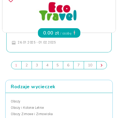
0.00 zł
/ osobę
26.01.2025 - 01.02.2025
2
3
4
5
6
7
10
1
Rodzaje wycieczek
Obozy
Obozy i Kolonie Letnie
Obozy Zimowe i Zimowiska