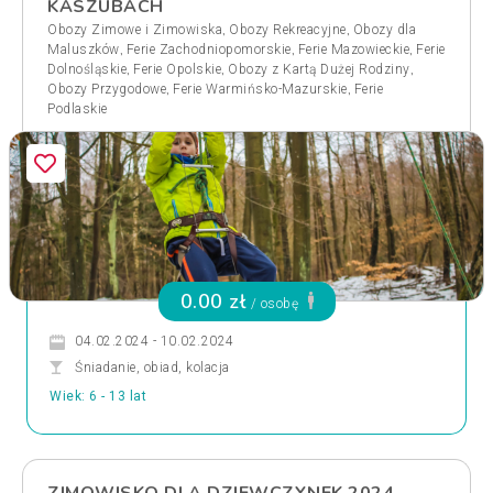
KASZUBACH
,
,
Obozy Zimowe i Zimowiska
Obozy Rekreacyjne
Obozy dla
,
,
,
Maluszków
Ferie Zachodniopomorskie
Ferie Mazowieckie
Ferie
,
,
,
Dolnośląskie
Ferie Opolskie
Obozy z Kartą Dużej Rodziny
,
,
Obozy Przygodowe
Ferie Warmińsko-Mazurskie
Ferie
Podlaskie
0.00 zł
/ osobę
04.02.2024 - 10.02.2024
Śniadanie, obiad, kolacja
Wiek: 6 - 13 lat