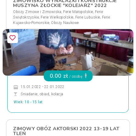
ZIMOWISKO WYNALAZKI I KONSTRUKCJE
MUSZYNA ZŁOCKIE "KOLEJARZ" 2022
,
,
Obozy Zimowe i Zimowiska
Ferie Małopolskie
Ferie
,
,
,
Świętokrzyskie
Ferie Wielkopolskie
Ferie Lubuskie
Ferie
,
Kujawsko-Pomorskie
Obozy Naukowe
0.00 zł
/ osobę
15.01.2022 - 22.01.2022
Śniadanie, obiad, kolacja
Wiek: 10 - 15 lat
ZIMOWY OBÓZ AKTORSKI 2022 13-19 LAT
TLEŃ