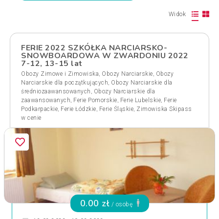
Widok
FERIE 2022 SZKÓŁKA NARCIARSKO-
SNOWBOARDOWA W ZWARDONIU 2022
7-12, 13-15 lat
,
,
Obozy Zimowe i Zimowiska
Obozy Narciarskie
Obozy
,
Narciarskie dla początkujących
Obozy Narciarskie dla
,
średniozaawansowanych
Obozy Narciarskie dla
,
,
,
zaawansowanych
Ferie Pomorskie
Ferie Lubelskie
Ferie
,
,
,
Podkarpackie
Ferie Łódzkie
Ferie Śląskie
Zimowiska Skipass
w cenie
0.00 zł
/ osobę