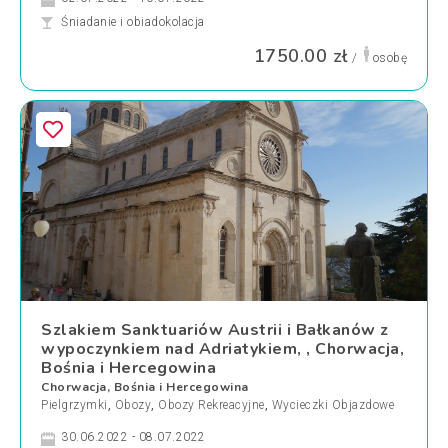
Śniadanie i obiadokolacja
1750.00 zł
/
osobę
Szlakiem Sanktuariów Austrii i Bałkanów z
wypoczynkiem nad Adriatykiem, , Chorwacja,
Bośnia i Hercegowina
Chorwacja, Bośnia i Hercegowina
Pielgrzymki
,
Obozy
,
Obozy Rekreacyjne
,
Wycieczki Objazdowe
30.06.2022 - 08.07.2022