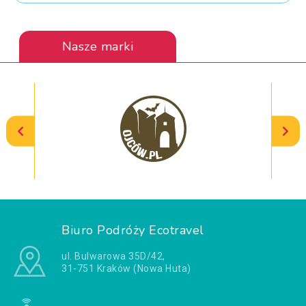
Nasze marki
Biuro Podróży Ecotravel
ul. Bulwarowa 35D/42,
31-751 Kraków (Nowa Huta)