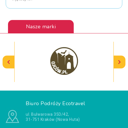
Nasze marki
Biuro Podróży Ecotravel
ul. Bulwarowa 35D/42,
31-751 Kraków (Nowa Huta)