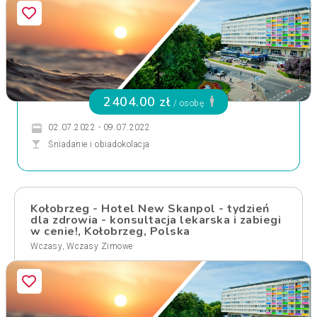
2404.00 zł
/ osobę
02.07.2022 - 09.07.2022
Śniadanie i obiadokolacja
Kołobrzeg - Hotel New Skanpol - tydzień
dla zdrowia - konsultacja lekarska i zabiegi
w cenie!, Kołobrzeg, Polska
,
Wczasy
Wczasy Zimowe