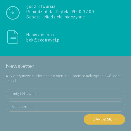
godz. otwarcia:
Poniedziałek - Piątek: 09:00-17:00
Sobota - Niedziela: nieczynne
Napisz do nas:
bok@ecotravel.pl
Newsletter
Aby otrzymywać informacje o ofertach i promocjach wpisz swój adres
e-mail:
ZAPISZ SIĘ >