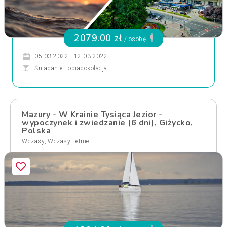
2079.00 zł
/ osobę
05.03.2022 - 12.03.2022
Śniadanie i obiadokolacja
Mazury - W Krainie Tysiąca Jezior -
wypoczynek i zwiedzanie (6 dni), Giżycko,
Polska
,
Wczasy
Wczasy Letnie