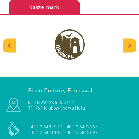
Nasze marki
Biuro Podróży Ecotravel
ul. Bulwarowa 35D/42,
31-751 Kraków (Nowa Huta)
+48 12 6489977, +48 12 6472266
+48 12 6471188, +48 12 6813692