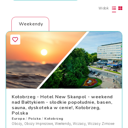
Widok
Weekendy
Kołobrzeg - Hotel New Skanpol - weekend
nad Bałtykiem - słodkie popołudnie, basen,
sauna, dyskoteka w cenie!, Kołobrzeg,
Polska
Europa
Polska
Kołobrzeg
/
/
Obozy
,
Obozy Imprezowe
,
Weekendy
,
Wczasy
,
Wczasy Zimowe