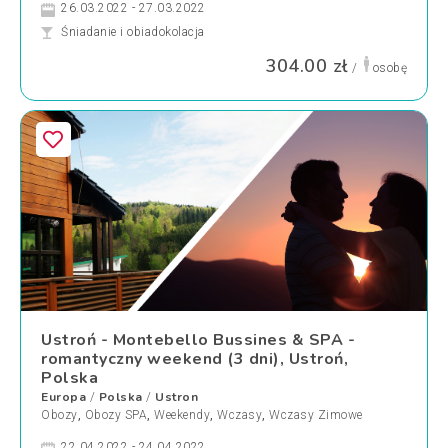
26.03.2022 - 27.03.2022
Śniadanie i obiadokolacja
304.00 zł
/
osobę
Ustroń - Montebello Bussines & SPA -
romantyczny weekend (3 dni), Ustroń,
Polska
Europa
Polska
Ustron
/
/
Obozy
,
Obozy SPA
,
Weekendy
,
Wczasy
,
Wczasy Zimowe
22.04.2022 - 24.04.2022