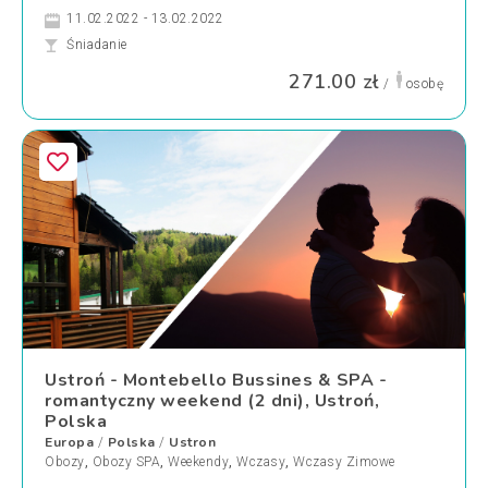
11.02.2022 - 13.02.2022
Śniadanie
271.00 zł
/
osobę
Ustroń - Montebello Bussines & SPA -
romantyczny weekend (2 dni), Ustroń,
Polska
Europa
Polska
Ustron
/
/
Obozy
,
Obozy SPA
,
Weekendy
,
Wczasy
,
Wczasy Zimowe