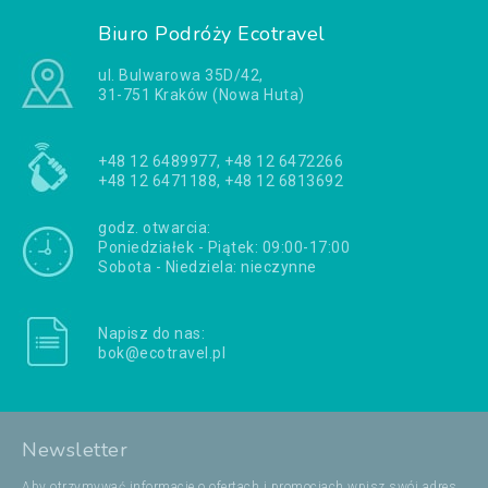
Biuro Podróży Ecotravel
ul. Bulwarowa 35D/42,
31-751 Kraków (Nowa Huta)
+48 12 6489977, +48 12 6472266
+48 12 6471188, +48 12 6813692
godz. otwarcia:
Poniedziałek - Piątek: 09:00-17:00
Sobota - Niedziela: nieczynne
Napisz do nas:
bok@ecotravel.pl
Newsletter
Aby otrzymywać informacje o ofertach i promocjach wpisz swój adres