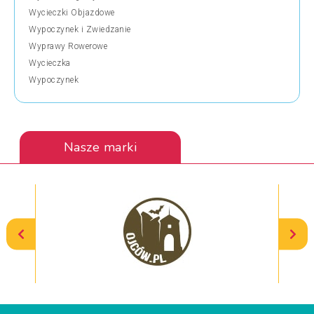
Wycieczki Objazdowe
Wypoczynek i Zwiedzanie
Wyprawy Rowerowe
Wycieczka
Wypoczynek
Nasze marki