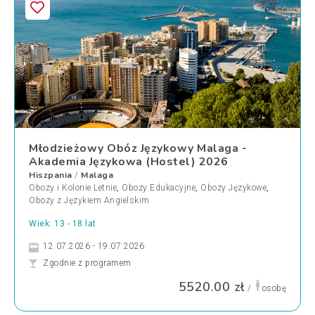
Młodzieżowy Obóz Językowy Malaga -
Akademia Językowa (Hostel) 2026
Hiszpania
Malaga
/
Obozy i Kolonie Letnie
,
Obozy Edukacyjne
,
Obozy Językowe
,
Obozy z Językiem Angielskim
Wiek: 13 - 18 lat
12.07.2026 - 19.07.2026
Zgodnie z programem
5520.00 zł
/
osobę