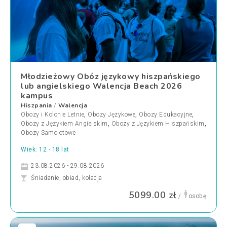
Młodzieżowy Obóz językowy hiszpańskiego
lub angielskiego Walencja Beach 2026
kampus
Hiszpania
Walencja
/
Obozy i Kolonie Letnie
,
Obozy Językowe
,
Obozy Edukacyjne
,
Obozy z Językiem Angielskim
,
Obozy z Językiem Hiszpańskim
,
Obozy Samolotowe
Wiek: 12 - 18 lat
23.08.2026 - 29.08.2026
Śniadanie, obiad, kolacja
5099.00 zł
/
osobę