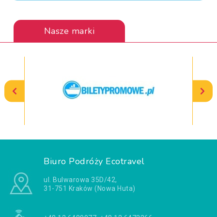
Nasze marki
Biuro Podróży Ecotravel
ul. Bulwarowa 35D/42,
31-751 Kraków (Nowa Huta)