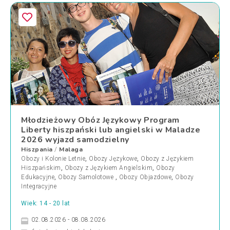
Młodzieżowy Obóz Językowy Program
Liberty hiszpański lub angielski w Maladze
2026 wyjazd samodzielny
Hiszpania
Malaga
/
Obozy i Kolonie Letnie
,
Obozy Językowe
,
Obozy z Językiem
Hiszpańskim
,
Obozy z Językiem Angielskim
,
Obozy
Edukacyjne
,
Obozy Samolotowe
,
Obozy Objazdowe
,
Obozy
Integracyjne
Wiek: 14 - 20 lat
02.08.2026 - 08.08.2026