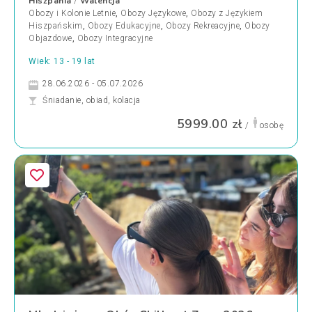
Hiszpania
Walencja
/
Obozy i Kolonie Letnie
,
Obozy Językowe
,
Obozy z Językiem
Hiszpańskim
,
Obozy Edukacyjne
,
Obozy Rekreacyjne
,
Obozy
Objazdowe
,
Obozy Integracyjne
Wiek: 13 - 19 lat
28.06.2026 - 05.07.2026
Śniadanie, obiad, kolacja
5999.00 zł
/
osobę