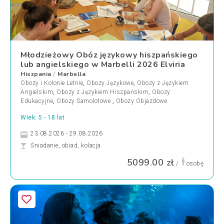
Młodzieżowy Obóz językowy hiszpańskiego
lub angielskiego w Marbelli 2026 Elviria
Hiszpania
Marbella
/
Obozy i Kolonie Letnie
,
Obozy Językowe
,
Obozy z Językiem
Angielskim
,
Obozy z Językiem Hiszpańskim
,
Obozy
Edukacyjne
,
Obozy Samolotowe
,
Obozy Objazdowe
Wiek: 5 - 18 lat
23.08.2026 - 29.08.2026
Śniadanie, obiad, kolacja
5099.00 zł
/
osobę