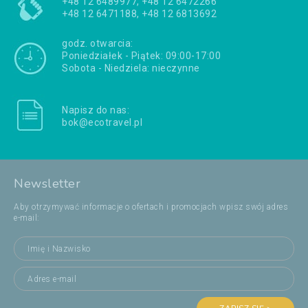
+48 12 6489977, +48 12 6472266
+48 12 6471188, +48 12 6813692
godz. otwarcia:
Poniedziałek - Piątek: 09:00-17:00
Sobota - Niedziela: nieczynne
Napisz do nas:
bok@ecotravel.pl
Newsletter
Aby otrzymywać informacje o ofertach i promocjach wpisz swój adres
e-mail: