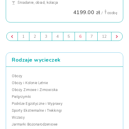
Śniadanie, obiad, kolacja
4199.00 zł
/
osobę
1
2
3
4
5
6
7
12
Rodzaje wycieczek
Obozy
Obozy i Kolonie Letnie
Obozy Zimowe i Zimowiska
Pielgrzymki
Podróże Egzotyczne i Wyprawy
Sporty Ekstremalne i Trekkingi
Wczasy
Jarmarki Bożonarodzeniowe