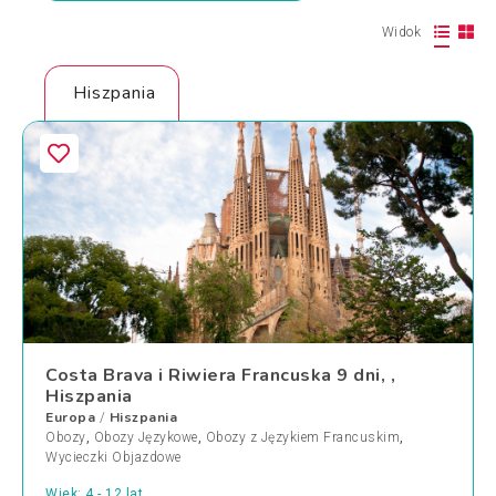
Widok
Hiszpania
Costa Brava i Riwiera Francuska 9 dni, ,
Hiszpania
Europa
Hiszpania
/
Obozy
,
Obozy Językowe
,
Obozy z Językiem Francuskim
,
Wycieczki Objazdowe
Wiek: 4 - 12 lat