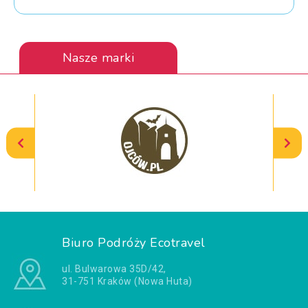
Nasze marki
Biuro Podróży Ecotravel
ul. Bulwarowa 35D/42,
31-751 Kraków (Nowa Huta)