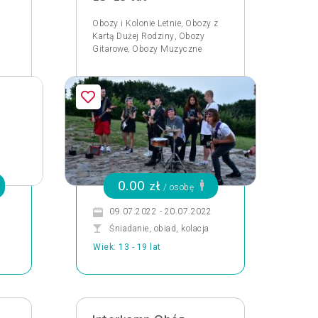
,
Obozy i Kolonie Letnie
Obozy z
,
Kartą Dużej Rodziny
Obozy
,
Gitarowe
Obozy Muzyczne
0.00 zł
/ osobę
09.07.2022 - 20.07.2022
Śniadanie, obiad, kolacja
Wiek: 13 - 19 lat