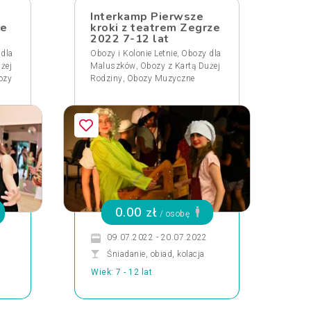
Interkamp Pierwsze
ze
kroki z teatrem Zegrze
2022 7-12 lat
,
dla
Obozy i Kolonie Letnie
Obozy dla
,
żej
Maluszków
Obozy z Kartą Dużej
,
ozy
Rodziny
Obozy Muzyczne
0.00 zł
/ osobę
09.07.2022 - 20.07.2022
Śniadanie, obiad, kolacja
Wiek: 7 - 12 lat