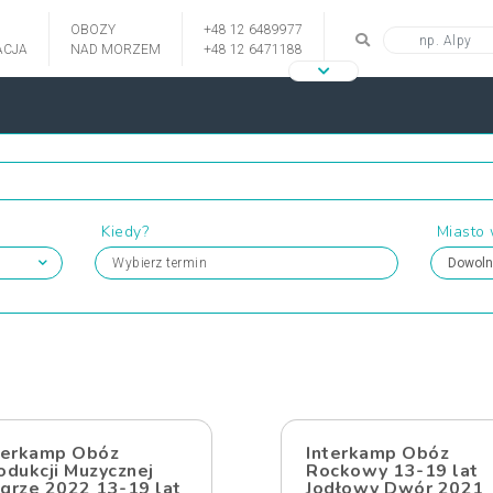
OBOZY
+48 12 6489977
CJA
NAD MORZEM
+48 12 6471188
Kiedy?
Miasto
Wybierz termin
terkamp Obóz
Interkamp Obóz
odukcji Muzycznej
Rockowy 13-19 lat
grze 2022 13-19 lat
Jodłowy Dwór 2021