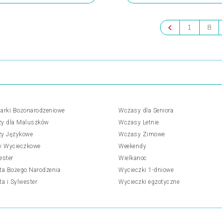
1
8
arki Bożonarodzeniowe
Wczasy dla Seniora
y dla Maluszków
Wczasy Letnie
y Językowe
Wczasy Zimowe
y Wycieczkowe
Weekendy
ester
Wielkanoc
ta Bożego Narodzenia
Wycieczki 1-dniowe
ta i Sylwester
Wycieczki egzotyczne