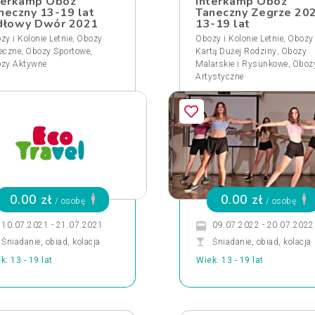
terkamp Obóz
Interkamp Obóz
neczny 13-19 lat
Taneczny Zegrze 20
dłowy Dwór 2021
13-19 lat
,
,
zy i Kolonie Letnie
Obozy
Obozy i Kolonie Letnie
Obozy
,
,
,
eczne
Obozy Sportowe
Kartą Dużej Rodziny
Obozy
,
zy Aktywne
Malarskie i Rysunkowe
Oboz
Artystyczne
0.00 zł
0.00 zł
/ osobę
/ osobę
10.07.2021 - 21.07.2021
09.07.2022 - 20.07.2022
Śniadanie, obiad, kolacja
Śniadanie, obiad, kolacja
k: 13 - 19 lat
Wiek: 13 - 19 lat