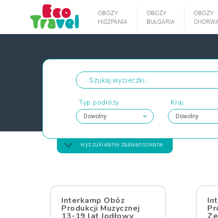
OBOZY
OBOZY
OBOZY
HISZPANIA
BUŁGARIA
CHORWA
Typ podróży
Kraj
wyszukiwanie zaawansowane
Interkamp Obóz
In
Produkcji Muzycznej
Pr
13-19 lat Jodłowy
Ze