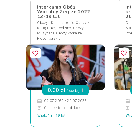
Interkamp Obóz
In
Wokalny Zegrze 2022
kr
13-19 lat
20
,
Obozy i Kolonie Letnie
Obozy z
Obo
,
Kartą Dużej Rodziny
Obozy
Mal
,
Muzyczne
Obozy Wokalne i
Rod
Piosenkarskie
0.00 zł
/ osobę
09.07.2022 - 20.07.2022
Śniadanie, obiad, kolacja
Wiek: 13 - 19 lat
Wie