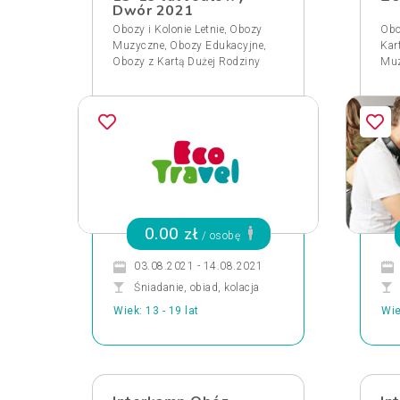
Dwór 2021
,
Obozy i Kolonie Letnie
Obozy
Obo
,
,
Muzyczne
Obozy Edukacyjne
Kar
Obozy z Kartą Dużej Rodziny
Muz
0.00 zł
/ osobę
03.08.2021 - 14.08.2021
Śniadanie, obiad, kolacja
Wiek: 13 - 19 lat
Wie