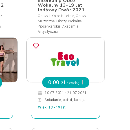
Interkamp Obóz
22
Wokalny 13-19 lat
Jodłowy Dwór 2021
,
 z
Obozy i Kolonie Letnie
Obozy
,
Muzyczne
Obozy Wokalne i
,
y
Piosenkarskie
Akademia
Artystyczna
0.00 zł
/ osobę
10.07.2021 - 21.07.2021
Śniadanie, obiad, kolacja
Wiek: 13 - 19 lat