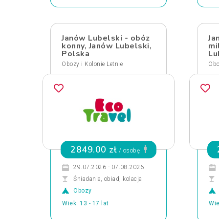
Janów Lubelski - obóz
Ja
konny, Janów Lubelski,
mi
Polska
Lu
Obozy i Kolonie Letnie
Obo
2849.00 zł
/ osobę
29.07.2026 - 07.08.2026
Śniadanie, obiad, kolacja
Obozy
Wiek: 13 - 17 lat
Wie