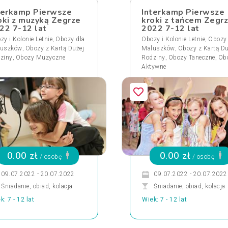
terkamp Pierwsze
Interkamp Pierwsze
oki z muzyką Zegrze
kroki z tańcem Zegr
22 7-12 lat
2022 7-12 lat
,
,
zy i Kolonie Letnie
Obozy dla
Obozy i Kolonie Letnie
Obozy 
,
,
uszków
Obozy z Kartą Dużej
Maluszków
Obozy z Kartą Du
,
,
,
ziny
Obozy Muzyczne
Rodziny
Obozy Taneczne
Ob
Aktywne
0.00 zł
0.00 zł
/ osobę
/ osobę
09.07.2022 - 20.07.2022
09.07.2022 - 20.07.2022
Śniadanie, obiad, kolacja
Śniadanie, obiad, kolacja
k: 7 - 12 lat
Wiek: 7 - 12 lat