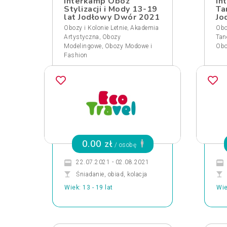
Interkamp Obóz
In
Stylizacji i Mody 13-19
Ta
lat Jodłowy Dwór 2021
Jo
,
Obozy i Kolonie Letnie
Akademia
Obo
,
Artystyczna
Obozy
Tan
,
Modelingowe
Obozy Modowe i
Obo
Fashion
0.00 zł
/ osobę
22.07.2021 - 02.08.2021
Śniadanie, obiad, kolacja
Wiek: 13 - 19 lat
Wie