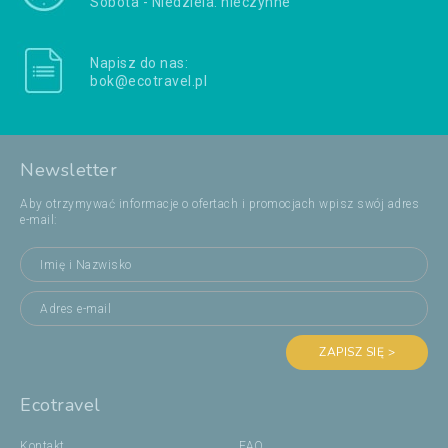
Sobota - Niedziela: nieczynne
Napisz do nas:
bok@ecotravel.pl
Newsletter
Aby otrzymywać informacje o ofertach i promocjach wpisz swój adres
e-mail:
ZAPISZ SIĘ >
Ecotravel
Kontakt
FAQ