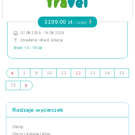
3199.00 zł
/ osobę
07.08.2026 - 16.08.2026
Śniadanie, obiad, kolacja
Wiek: 13 - 19 lat
1
9
10
11
12
13
14
15
72
Rodzaje wycieczek
Obozy
Obozy i Kolonie Letnie