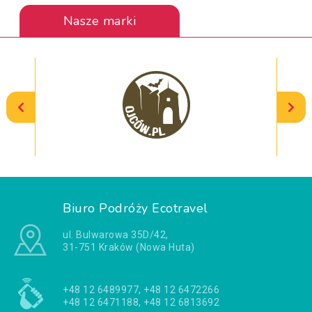
Nasze marki
Biuro Podróży Ecotravel
ul. Bulwarowa 35D/42,
31-751 Kraków (Nowa Huta)
+48 12 6489977, +48 12 6472266
+48 12 6471188, +48 12 6813692