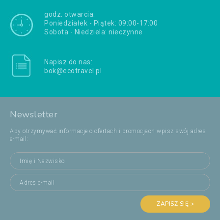
godz. otwarcia:
Poniedziałek - Piątek: 09:00-17:00
Sobota - Niedziela: nieczynne
Napisz do nas:
bok@ecotravel.pl
Newsletter
Aby otrzymywać informacje o ofertach i promocjach wpisz swój adres
e-mail:
ZAPISZ SIĘ >