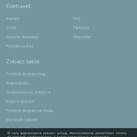
Ecotravel
Kontakt
FAQ
O nas
Partnerzy
Warunki rezerwacji
Newsletter
Polityka cookies
Zobacz także
Poradnik Bezpiecznego
Wypoczynku
Co powinno się znaleźć w
bagażu dziecka?
Poradnik Bezpieczna Woda
Wycieczki Szkolne
Wycieczki Objazdowe
W celu poprawienia jakości usług, dostosowania zawartości strony