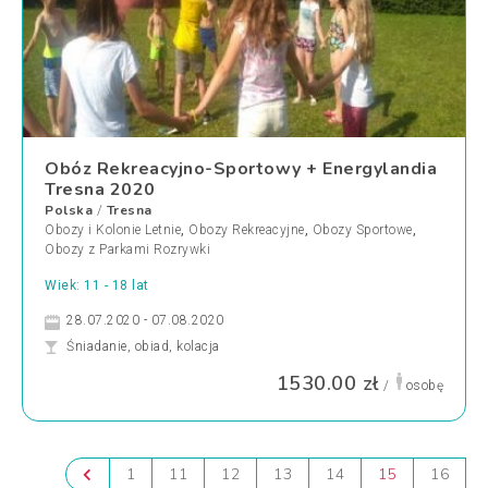
Obóz Rekreacyjno-Sportowy + Energylandia
Tresna 2020
Polska
Tresna
/
Obozy i Kolonie Letnie
,
Obozy Rekreacyjne
,
Obozy Sportowe
,
Obozy z Parkami Rozrywki
Wiek: 11 - 18 lat
28.07.2020 - 07.08.2020
Śniadanie, obiad, kolacja
1530.00 zł
/
osobę
1
11
12
13
14
15
16