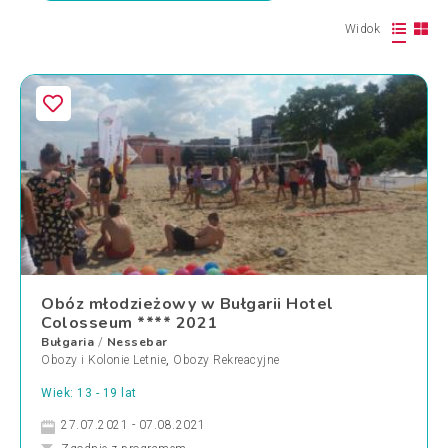
Widok
Obóz młodzieżowy w Bułgarii Hotel
Colosseum **** 2021
Bułgaria
Nessebar
/
Obozy i Kolonie Letnie
,
Obozy Rekreacyjne
Wiek: 13 - 19 lat
27.07.2021 - 07.08.2021