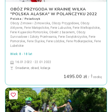
OBÓZ PRZYGODA W KRAINIE WILKA
"POLSKA ALASKA" W POLAŃCZYKU 2022
Polska
Polańczyk
/
Obozy Zimowe i Zimowiska
,
Obozy Przygodowe
,
Obozy
Aktywne
,
Ferie Małopolskie
,
Ferie Lubuskie
,
Ferie Wielkopolskie
,
Ferie Kujawsko-Pomorskie
,
Obiekt z basenem
,
Obozy
Survivalowe i Szkoły Przetrwania
,
Ferie Świętokrzyskie
,
Ferie
Pomorskie
,
Ferie Śląskie
,
Ferie Łódzkie
,
Ferie Podkarpackie
,
Ferie
Lubelskie
Wiek: 8 - 18 lat
16.01.2022 - 22.01.2022
Śniadanie, obiad, kolacja
1495.00 zł
/
osobę