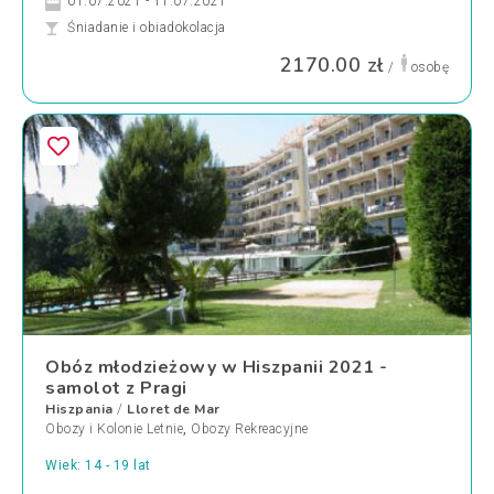
01.07.2021 - 11.07.2021
Śniadanie i obiadokolacja
2170.00 zł
/
osobę
Obóz młodzieżowy w Hiszpanii 2021 -
samolot z Pragi
Hiszpania
Lloret de Mar
/
Obozy i Kolonie Letnie
,
Obozy Rekreacyjne
Wiek: 14 - 19 lat