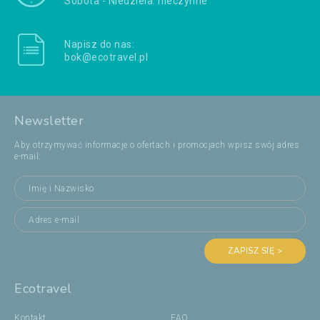
Sobota - Niedziela: nieczynne
Napisz do nas:
bok@ecotravel.pl
Newsletter
Aby otrzymywać informacje o ofertach i promocjach wpisz swój adres
e-mail:
ZAPISZ SIĘ >
Ecotravel
Kontakt
FAQ