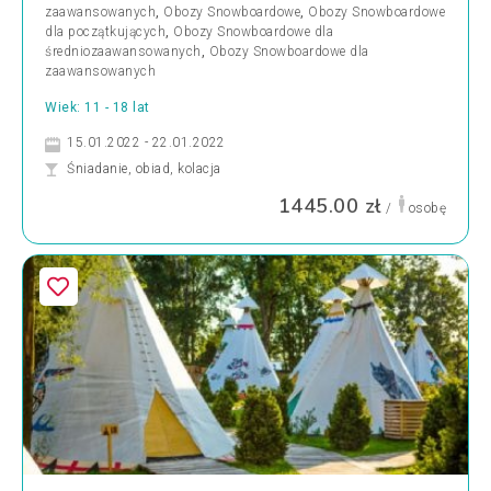
zaawansowanych
,
Obozy Snowboardowe
,
Obozy Snowboardowe
dla początkujących
,
Obozy Snowboardowe dla
średniozaawansowanych
,
Obozy Snowboardowe dla
zaawansowanych
Wiek: 11 - 18 lat
15.01.2022 - 22.01.2022
Śniadanie, obiad, kolacja
1445.00 zł
/
osobę