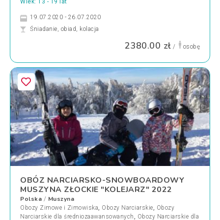
Wiek: 13 - 19 lat
19.07.2020 - 26.07.2020
Śniadanie, obiad, kolacja
2380.00 zł
/
osobę
OBÓZ NARCIARSKO-SNOWBOARDOWY
MUSZYNA ZŁOCKIE "KOLEJARZ" 2022
Polska
Muszyna
/
Obozy Zimowe i Zimowiska
,
Obozy Narciarskie
,
Obozy
Narciarskie dla średniozaawansowanych
,
Obozy Narciarskie dla