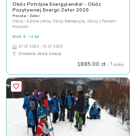
Obóz Potrójna Energylandia! - Obóz
Pozytywnej Energii Zator 2020
Polska
Zator
/
Obozy i Kolonie Letnie
,
Obozy Rekreacyjne
,
Obozy z Parkami
Rozrywki
Wiek: 8 - 16 lat
07.07.2020 - 15.07.2020
Śniadanie, obiad, kolacja
1885.00 zł
/
osobę