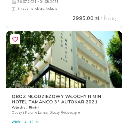
26.07.2021 - 04.08.2021
Śniadanie, obiad, kolacja
2995.00 zł
/
osobę
OBÓZ MŁODZIEŻOWY WŁOCHY RIMINI
HOTEL TAMANCO 3* AUTOKAR 2021
Włochy
Rimini
/
Obozy i Kolonie Letnie
,
Obozy Rekreacyjne
Wiek: 14 - 19 lat