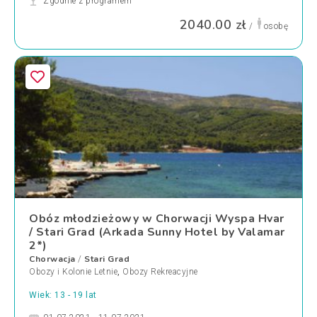
Zgodnie z programem
2040.00 zł
/
osobę
Obóz młodzieżowy w Chorwacji Wyspa Hvar
/ Stari Grad (Arkada Sunny Hotel by Valamar
2*)
Chorwacja
Stari Grad
/
Obozy i Kolonie Letnie
,
Obozy Rekreacyjne
Wiek: 13 - 19 lat