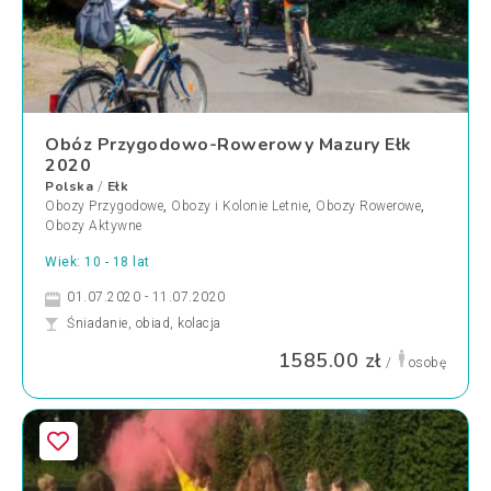
Obóz Przygodowo-Rowerowy Mazury Ełk
2020
Polska
Ełk
/
Obozy Przygodowe
,
Obozy i Kolonie Letnie
,
Obozy Rowerowe
,
Obozy Aktywne
Wiek: 10 - 18 lat
01.07.2020 - 11.07.2020
Śniadanie, obiad, kolacja
1585.00 zł
/
osobę