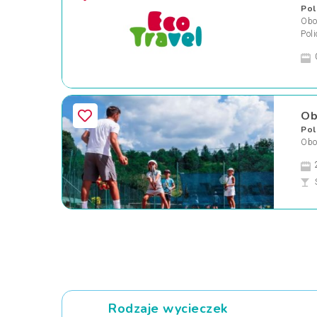
Pol
Oboz
Poli
Ob
Pol
Oboz
Rodzaje wycieczek