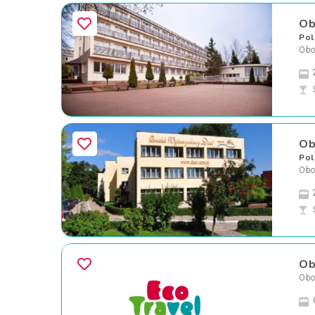
Ob
Pol
Oboz
Ob
Pol
Oboz
Ob
Oboz