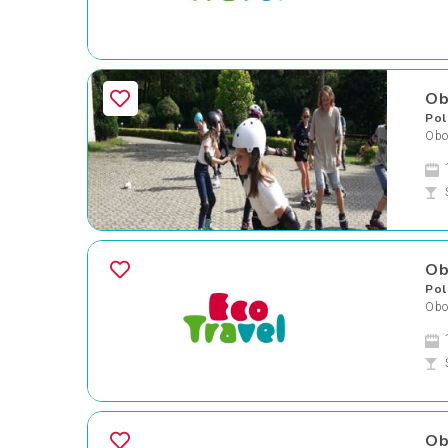
Ob
Pol
Oboz
Ob
Pol
Oboz
Ob