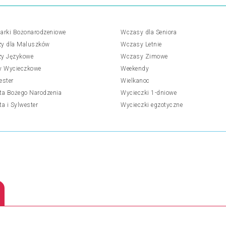
arki Bożonarodzeniowe
Wczasy dla Seniora
y dla Maluszków
Wczasy Letnie
y Językowe
Wczasy Zimowe
y Wycieczkowe
Weekendy
ester
Wielkanoc
ta Bożego Narodzenia
Wycieczki 1-dniowe
ta i Sylwester
Wycieczki egzotyczne