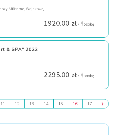
bozy Militarne, Wojskowe,
1920.00 zł
/
osobę
rt & SPA" 2022
2295.00 zł
/
osobę
11
12
13
14
15
16
17