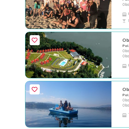
Oboz
Ob
Pol
Oboz
Obo
Ob
Pol
Oboz
Obo