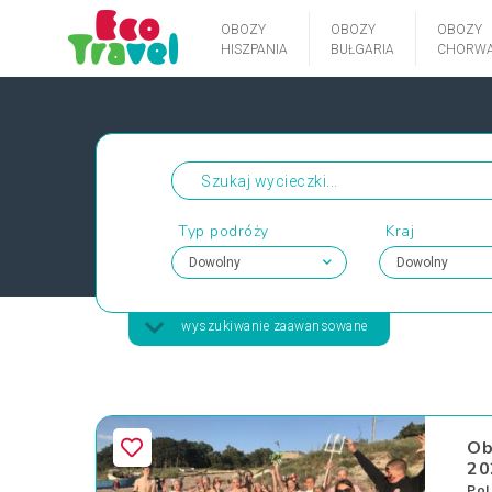
OBOZY
OBOZY
OBOZY
HISZPANIA
BUŁGARIA
CHORWA
Typ podróży
Kraj
wyszukiwanie zaawansowane
Ob
20
Pol