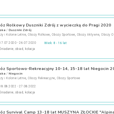
óz Rolkowy Duszniki Zdrój z wycieczką do Pragi 2020
ska
Duszniki Zdrój
/
y i Kolonie Letnie
,
Obozy Rolkowe
,
Obozy Sportowe
,
Obozy Aktywne
,
Obozy O
17.07.2020 - 26.07.2020
Wiek: 8 - 16 lat
Śniadanie, obiad, kolacja
óz Sportowo-Rekreacyjny 10-14, 15-18 lat Niegocin 2
ska
Niegocin
/
y i Kolonie Letnie
,
Obozy Rekreacyjne
,
Obozy Sportowe
18.08.2022 - 27.08.2022
Śniadanie, obiad, kolacja
óz Survival Camp 13-18 lat MUSZYNA ZŁOCKIE "Alpin