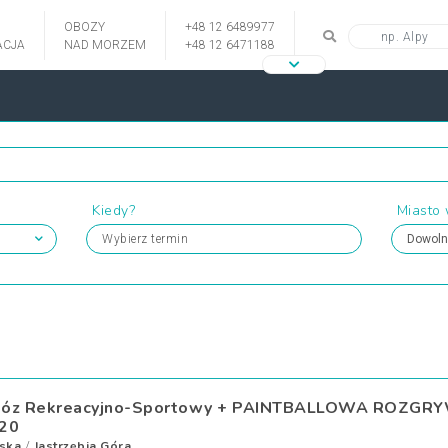
OBOZY
+48 12 6489977
CJA
NAD MORZEM
+48 12 6471188
Kiedy?
Miasto
Wybierz termin
óz Rekreacyjno-Sportowy + PAINTBALLOWA ROZGRYW
20
ska
Jastrzębia Góra
/