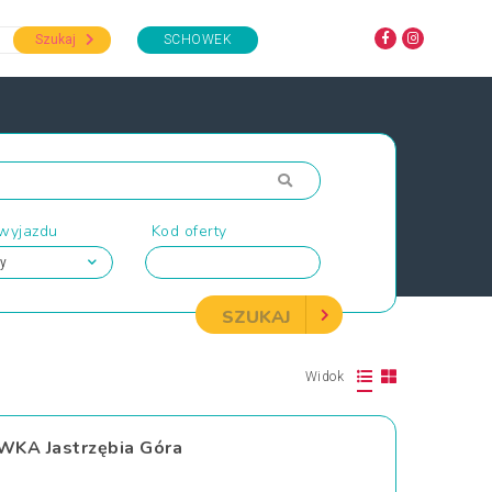
Szukaj
SCHOWEK
 wyjazdu
Kod oferty
SZUKAJ
Widok
KA Jastrzębia Góra