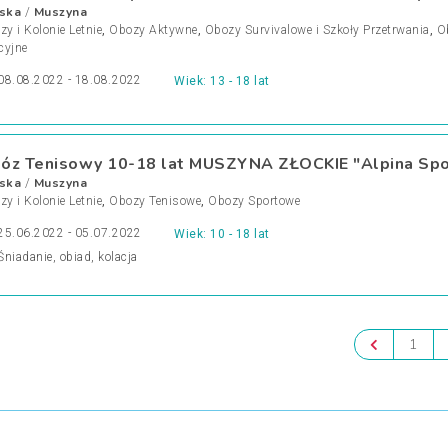
ska
Muszyna
/
y i Kolonie Letnie
,
Obozy Aktywne
,
Obozy Survivalowe i Szkoły Przetrwania
,
O
cyjne
08.08.2022 - 18.08.2022
Wiek: 13 - 18 lat
óz Tenisowy 10-18 lat MUSZYNA ZŁOCKIE "Alpina Spo
ska
Muszyna
/
y i Kolonie Letnie
,
Obozy Tenisowe
,
Obozy Sportowe
25.06.2022 - 05.07.2022
Wiek: 10 - 18 lat
Śniadanie, obiad, kolacja
1