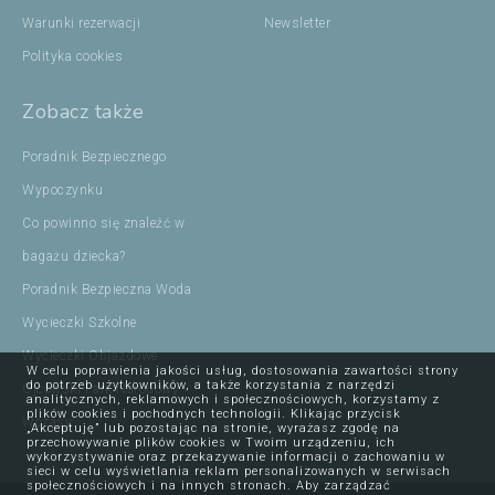
Warunki rezerwacji
Newsletter
Polityka cookies
Zobacz także
Poradnik Bezpiecznego
Wypoczynku
Co powinno się znaleźć w
bagażu dziecka?
Poradnik Bezpieczna Woda
Wycieczki Szkolne
Wycieczki Objazdowe
W celu poprawienia jakości usług, dostosowania zawartości strony
do potrzeb użytkowników, a także korzystania z narzędzi
Ojcowski Park Narodowy
analitycznych, reklamowych i społecznościowych, korzystamy z
plików cookies i pochodnych technologii. Klikając przycisk
Wczasy
„Akceptuję” lub pozostając na stronie, wyrażasz zgodę na
przechowywanie plików cookies w Twoim urządzeniu, ich
wykorzystywanie oraz przekazywanie informacji o zachowaniu w
sieci w celu wyświetlania reklam personalizowanych w serwisach
społecznościowych i na innych stronach. Aby zarządzać