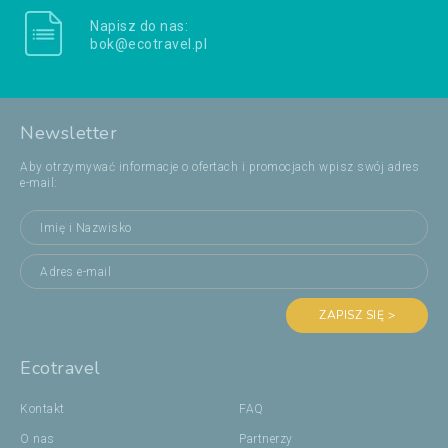
Napisz do nas:
bok@ecotravel.pl
Newsletter
Aby otrzymywać informacje o ofertach i promocjach wpisz swój adres
e-mail:
ZAPISZ SIĘ >
Ecotravel
Kontakt
FAQ
O nas
Partnerzy