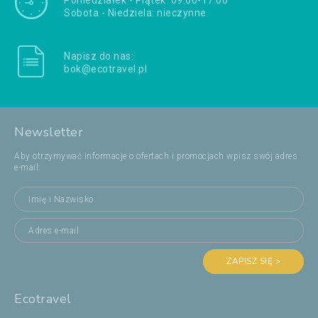
Poniedziałek - Piątek: 09:00-17:00
Sobota - Niedziela: nieczynne
Napisz do nas:
bok@ecotravel.pl
Newsletter
Aby otrzymywać informacje o ofertach i promocjach wpisz swój adres
e-mail:
ZAPISZ SIĘ >
Ecotravel