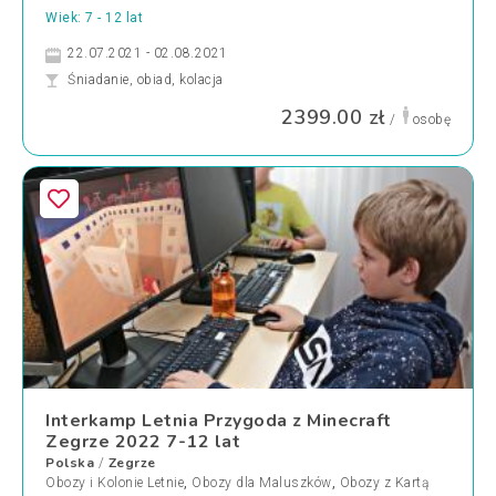
Wiek: 7 - 12 lat
22.07.2021 - 02.08.2021
Śniadanie, obiad, kolacja
2399.00 zł
/
osobę
Interkamp Letnia Przygoda z Minecraft
Zegrze 2022 7-12 lat
Polska
Zegrze
/
Obozy i Kolonie Letnie
,
Obozy dla Maluszków
,
Obozy z Kartą