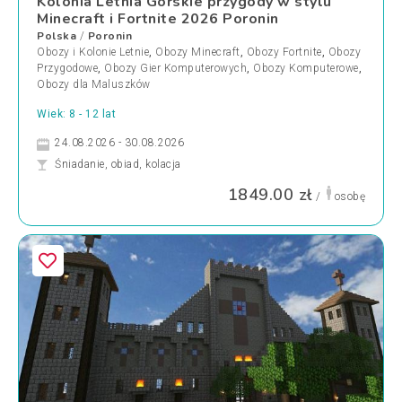
Kolonia Letnia Górskie przygody w stylu
Minecraft i Fortnite 2026 Poronin
Polska
Poronin
/
Obozy i Kolonie Letnie
,
Obozy Minecraft
,
Obozy Fortnite
,
Obozy
Przygodowe
,
Obozy Gier Komputerowych
,
Obozy Komputerowe
,
Obozy dla Maluszków
Wiek: 8 - 12 lat
24.08.2026 - 30.08.2026
Śniadanie, obiad, kolacja
1849.00 zł
/
osobę