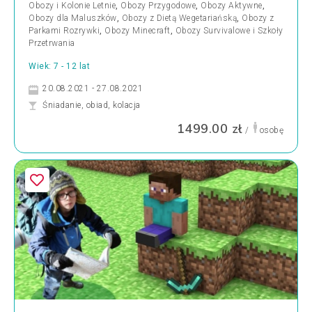
Obozy i Kolonie Letnie
,
Obozy Przygodowe
,
Obozy Aktywne
,
Obozy dla Maluszków
,
Obozy z Dietą Wegetariańską
,
Obozy z
Parkami Rozrywki
,
Obozy Minecraft
,
Obozy Survivalowe i Szkoły
Przetrwania
Wiek: 7 - 12 lat
20.08.2021 - 27.08.2021
Śniadanie, obiad, kolacja
1499.00 zł
/
osobę