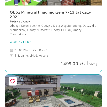
Obóz Minecraft nad morzem 7-13 lat Łazy
2021
Polska
Łazy
/
Obozy i Kolonie Letnie
,
Obozy z Dietą Wegetariańską
,
Obozy dla
Maluszków
,
Obozy Minecraft
,
Obozy z LEGO
,
Obozy
Przygodowe
Wiek: 7 - 13 lat
20.08.2021 - 27.08.2021
Śniadanie, obiad, kolacja
1499.00 zł
/
osobę