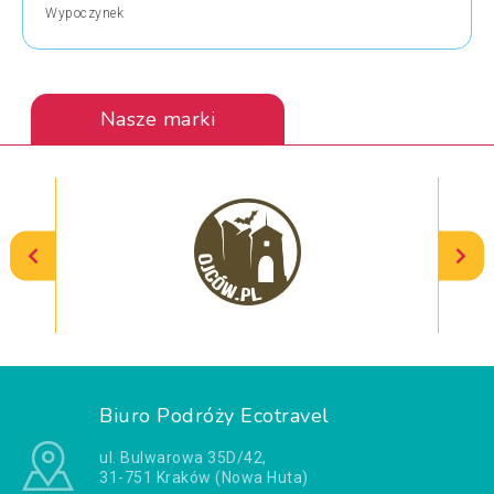
Wypoczynek
Nasze marki
Biuro Podróży Ecotravel
ul. Bulwarowa 35D/42,
31-751 Kraków (Nowa Huta)