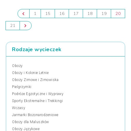
1
15
16
17
18
19
20
21
Rodzaje wycieczek
Obozy
Obozy i Kolonie Letnie
Obozy Zimowe i Zimowiska
Pielgrzymki
Podróże Egzotyczne i Wyprawy
Sporty Ekstremalne i Trekkingi
Wczasy
Jarmarki Bożonarodzeniowe
Obozy dla Maluszków
Obozy Językowe