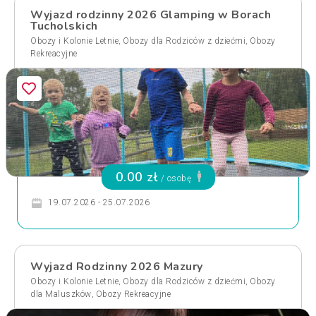
Wyjazd rodzinny 2026 Glamping w Borach
Tucholskich
,
,
Obozy i Kolonie Letnie
Obozy dla Rodziców z dziećmi
Obozy
Rekreacyjne
0.00 zł
/ osobę
19.07.2026 - 25.07.2026
Wyjazd Rodzinny 2026 Mazury
,
,
Obozy i Kolonie Letnie
Obozy dla Rodziców z dziećmi
Obozy
,
dla Maluszków
Obozy Rekreacyjne