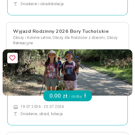
Śniadanie i obiadokolacja
Wyjazd Rodzinny 2026 Bory Tucholskie
,
,
Obozy i Kolonie Letnie
Obozy dla Rodziców z dziećmi
Obozy
Rekreacyjne
0.00 zł
/ osobę
19.07.2026 - 25.07.2026
Śniadanie, obiad, kolacja