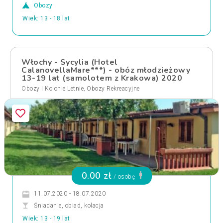
Obozy
Wiek: 13 - 18 lat
Włochy - Sycylia (Hotel
CalanovellaMare***) - obóz młodzieżowy
13-19 lat (samolotem z Krakowa) 2020
,
Obozy i Kolonie Letnie
Obozy Rekreacyjne
0.00 zł
/ osobę
11.07.2020 - 18.07.2020
Śniadanie, obiad, kolacja
Wiek: 13 - 19 lat