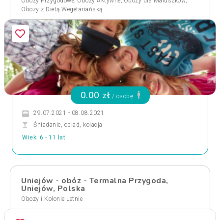
,
,
,
Obozy Przygodowe
Obozy Aktywne
Obozy dla Maluszków
Obozy z Dietą Wegetariańską
0.00 zł
/ osobę
29.07.2021 - 08.08.2021
Śniadanie, obiad, kolacja
Wiek: 6 - 11 lat
Uniejów - obóz - Termalna Przygoda,
Uniejów, Polska
Obozy i Kolonie Letnie