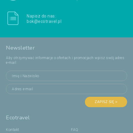
Napisz do nas:
bok@ecotravel.pl
Newsletter
Aby otrzymywać informacje o ofertach i promocjach wpisz swój adres
e-mail:
ZAPISZ SIĘ >
Ecotravel
Kontakt
FAQ