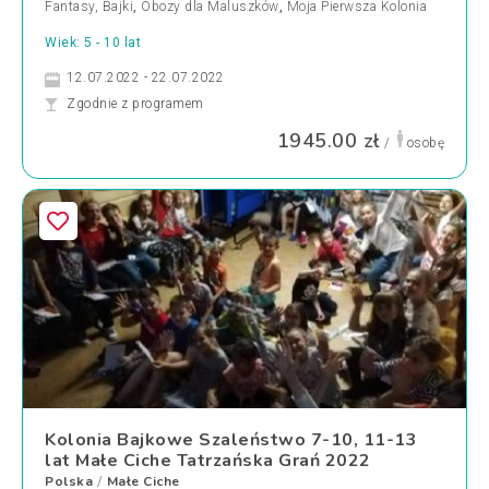
Fantasy, Bajki
,
Obozy dla Maluszków
,
Moja Pierwsza Kolonia
Wiek: 5 - 10 lat
12.07.2022 - 22.07.2022
Zgodnie z programem
1945.00 zł
/
osobę
Kolonia Bajkowe Szaleństwo 7-10, 11-13
lat Małe Ciche Tatrzańska Grań 2022
Polska
Małe Ciche
/