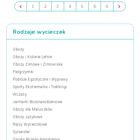
1
2
3
4
5
6
6
Rodzaje wycieczek
Obozy
Obozy i Kolonie Letnie
Obozy Zimowe i Zimowiska
Pielgrzymki
Podróże Egzotyczne i Wyprawy
Sporty Ekstremalne i Trekkingi
Wczasy
Jarmarki Bożonarodzeniowe
Obozy dla Maluszków
Obozy Językowe
Rejsy Wycieczkowe
Sylwester
Święta Bożego Narodzenia