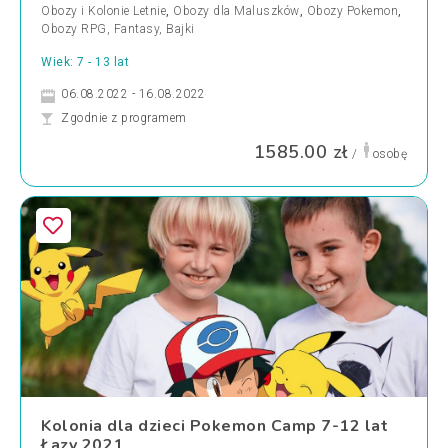
Obozy i Kolonie Letnie
,
Obozy dla Maluszków
,
Obozy Pokemon
,
Obozy RPG, Fantasy, Bajki
Wiek: 7 - 13 lat
06.08.2022 - 16.08.2022
Zgodnie z programem
1585.00 zł
/
osobę
Kolonia dla dzieci Pokemon Camp 7-12 lat
Łazy 2021