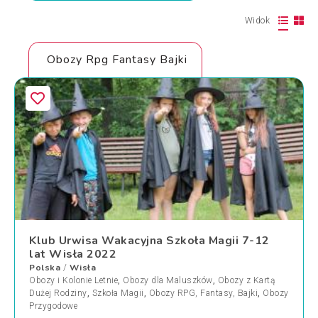
Widok
Obozy Rpg Fantasy Bajki
Klub Urwisa Wakacyjna Szkoła Magii 7-12
lat Wisła 2022
Polska
Wisła
/
Obozy i Kolonie Letnie
,
Obozy dla Maluszków
,
Obozy z Kartą
Dużej Rodziny
,
Szkoła Magii
,
Obozy RPG, Fantasy, Bajki
,
Obozy
Przygodowe