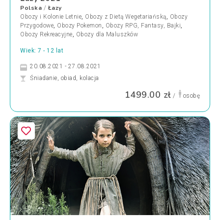
Polska
Łazy
/
Obozy i Kolonie Letnie
,
Obozy z Dietą Wegetariańską
,
Obozy
Przygodowe
,
Obozy Pokemon
,
Obozy RPG, Fantasy, Bajki
,
Obozy Rekreacyjne
,
Obozy dla Maluszków
Wiek: 7 - 12 lat
20.08.2021 - 27.08.2021
Śniadanie, obiad, kolacja
1499.00 zł
/
osobę