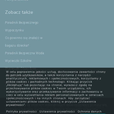
Zobacz także
Poradnik Bezpiecznego
Wypoczynku
Co powinno się znaleźć w
bagażu dziecka?
Poradnik Bezpieczna Woda
Wycieczki Szkolne
Wycieczki Objazdowe
W celu poprawienia jakości usług, dostosowania zawartości strony
do potrzeb użytkowników, a także korzystania z narzędzi
Ojcowski Park Narodowy
analitycznych, reklamowych i społecznościowych, korzystamy z
plików cookies i pochodnych technologii. Klikając przycisk
Wczasy
„Akceptuję” lub pozostając na stronie, wyrażasz zgodę na
przechowywanie plików cookies w Twoim urządzeniu, ich
wykorzystywanie oraz przekazywanie informacji o zachowaniu w
sieci w celu wyświetlania reklam personalizowanych w serwisach
społecznościowych i na innych stronach. Aby zarządzać
ustawieniami plików cookies, kliknij w przycisk „Ustawienia
Opublikowane na stronach internetowych www.obozowicz.pl materiały,
prywatności”.
informacje lub ceny nie stanowią oferty w rozumieniu przepisów
Polityka prywatności
Ustawienia prywatności
Ochrona danych