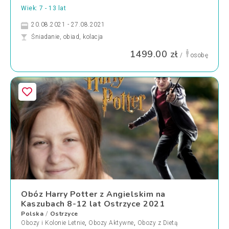
Wiek: 7 - 13 lat
20.08.2021 - 27.08.2021
Śniadanie, obiad, kolacja
1499.00 zł
/
osobę
Obóz Harry Potter z Angielskim na
Kaszubach 8-12 lat Ostrzyce 2021
Polska
Ostrzyce
/
Obozy i Kolonie Letnie
,
Obozy Aktywne
,
Obozy z Dietą