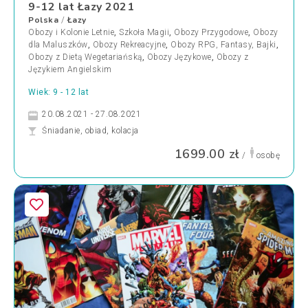
9-12 lat Łazy 2021
Polska
Łazy
/
Obozy i Kolonie Letnie
,
Szkoła Magii
,
Obozy Przygodowe
,
Obozy
dla Maluszków
,
Obozy Rekreacyjne
,
Obozy RPG, Fantasy, Bajki
,
Obozy z Dietą Wegetariańską
,
Obozy Językowe
,
Obozy z
Językiem Angielskim
Wiek: 9 - 12 lat
20.08.2021 - 27.08.2021
Śniadanie, obiad, kolacja
1699.00 zł
/
osobę