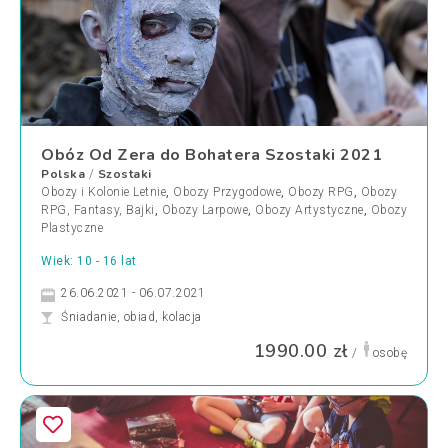
Obóz Od Zera do Bohatera Szostaki 2021
Polska
Szostaki
/
Obozy i Kolonie Letnie
,
Obozy Przygodowe
,
Obozy RPG
,
Obozy
RPG, Fantasy, Bajki
,
Obozy Larpowe
,
Obozy Artystyczne
,
Obozy
Plastyczne
Wiek: 10 - 16 lat
26.06.2021 - 06.07.2021
Śniadanie, obiad, kolacja
1990.00 zł
/
osobę