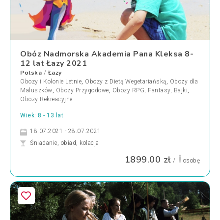
Obóz Nadmorska Akademia Pana Kleksa 8-
12 lat Łazy 2021
Polska
Łazy
/
Obozy i Kolonie Letnie
,
Obozy z Dietą Wegetariańską
,
Obozy dla
Maluszków
,
Obozy Przygodowe
,
Obozy RPG, Fantasy, Bajki
,
Obozy Rekreacyjne
Wiek: 8 - 13 lat
18.07.2021 - 28.07.2021
Śniadanie, obiad, kolacja
1899.00 zł
/
osobę