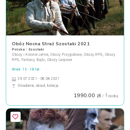
Obóz Nocna Straż Szostaki 2021
Polska
Szostaki
/
Obozy i Kolonie Letnie
,
Obozy Przygodowe
,
Obozy RPG
,
Obozy
RPG, Fantasy, Bajki
,
Obozy Larpowe
Wiek: 13 - 18 lat
29.07.2021 - 08.08.2021
Śniadanie, obiad, kolacja
1990.00 zł
/
osobę