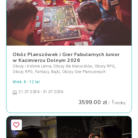
Obóz Planszówek i Gier Fabularnych Junior
w Kazimierzu Dolnym 2026
Obozy i Kolonie Letnie
,
Obozy dla Maluszków
,
Obozy RPG
,
Obozy RPG, Fantasy, Bajki
,
Obozy Gier Planszowych
Wiek: 8 - 12 lat
21.07.2026 - 31.07.2026
3599.00 zł
/
osobę