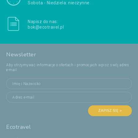
Sobota - Niedziela: nieczynne
Napisz do nas:
bok@ecotravel.pl
Newsletter
Aby otrzymywać informacje o ofertach i promocjach wpisz swój adres
e-mail:
ZAPISZ SIĘ >
Ecotravel