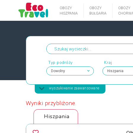
OBOZY
OBOZY
OBOZY
HISZPANIA
BUŁGARIA
CHORWA
Typ podróży
Kraj
wyszukiwanie zaawansowane
Wyniki przybliżone.
Hiszpania
Ob