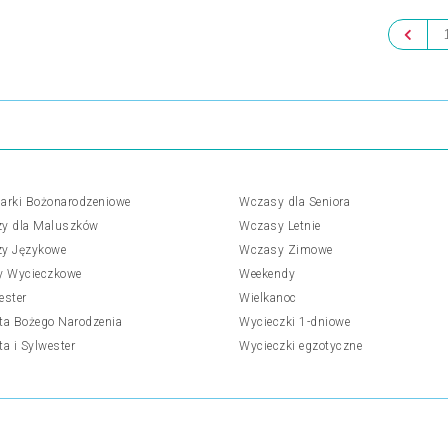
arki Bożonarodzeniowe
Wczasy dla Seniora
y dla Maluszków
Wczasy Letnie
y Językowe
Wczasy Zimowe
y Wycieczkowe
Weekendy
ester
Wielkanoc
ta Bożego Narodzenia
Wycieczki 1-dniowe
ta i Sylwester
Wycieczki egzotyczne