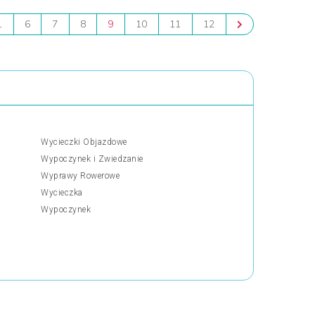
1
6
7
8
9
10
11
12
Wycieczki Objazdowe
Wypoczynek i Zwiedzanie
Wyprawy Rowerowe
Wycieczka
Wypoczynek