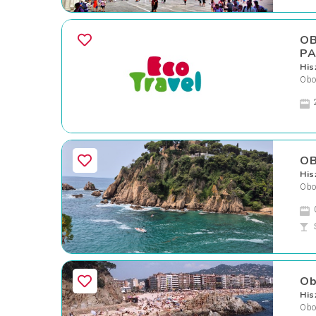
OB
PA
His
Oboz
OB
His
Oboz
Ob
His
Oboz