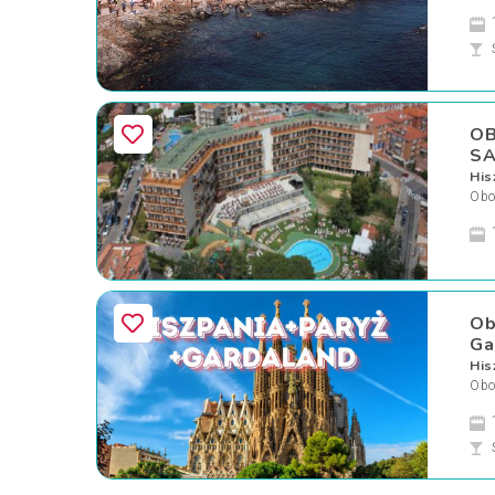
OB
SA
His
Oboz
Ob
Ga
His
Oboz