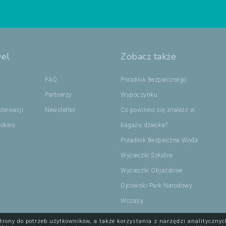
vel
Zobacz także
FAQ
Poradnik Bezpiecznego
Partnerzy
Wypoczynku
zerwacji
Newsletter
Co powinno się znaleźć w
ookies
bagażu dziecka?
Poradnik Bezpieczna Woda
Wycieczki Szkolne
Wycieczki Objazdowe
Ojcowski Park Narodowy
Wczasy
trony do potrzeb użytkowników, a także korzystania z narzędzi analityczny