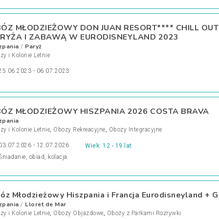
ÓZ MŁODZIEŻOWY DON JUAN RESORT**** CHILL OUT
RYŻA I ZABAWĄ W EURODISNEYLAND 2023
zpania
Paryż
/
y i Kolonie Letnie
25.06.2023 - 06.07.2023
ÓZ MŁODZIEŻOWY HISZPANIA 2026 COSTA BRAVA
zpania
y i Kolonie Letnie
,
Obozy Rekreacyjne
,
Obozy Integracyjne
03.07.2026 - 12.07.2026
Wiek: 12 - 19 lat
Śniadanie, obiad, kolacja
óz Młodzieżowy Hiszpania i Francja Eurodisneyland + 
zpania
Lloret de Mar
/
y i Kolonie Letnie
,
Obozy Objazdowe
,
Obozy z Parkami Rozrywki