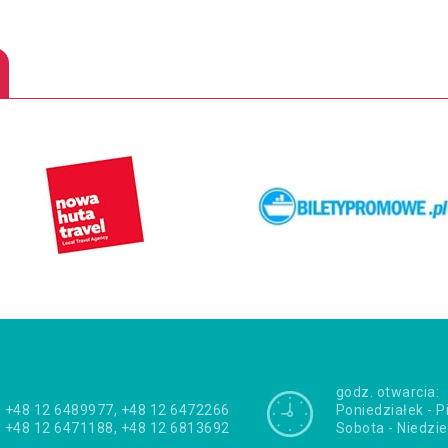
godz. otwarcia:
+48 12 6489977, +48 12 6472266
Poniedziałek - P
+48 12 6471188, +48 12 6813692
Sobota - Niedzie