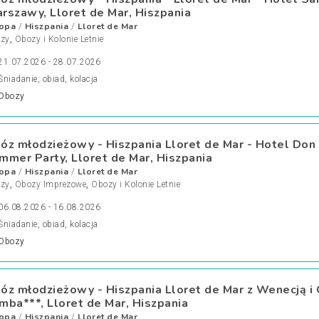
rszawy, Lloret de Mar, Hiszpania
opa
Hiszpania
Lloret de Mar
/
/
zy
,
Obozy i Kolonie Letnie
21.07.2026 - 28.07.2026
Śniadanie, obiad, kolacja
Obozy
óz młodzieżowy - Hiszpania Lloret de Mar - Hotel Don 
mmer Party, Lloret de Mar, Hiszpania
opa
Hiszpania
Lloret de Mar
/
/
zy
,
Obozy Imprezowe
,
Obozy i Kolonie Letnie
06.08.2026 - 16.08.2026
Śniadanie, obiad, kolacja
Obozy
óz młodzieżowy - Hiszpania Lloret de Mar z Wenecją i 
mba***, Lloret de Mar, Hiszpania
opa
Hiszpania
Lloret de Mar
/
/