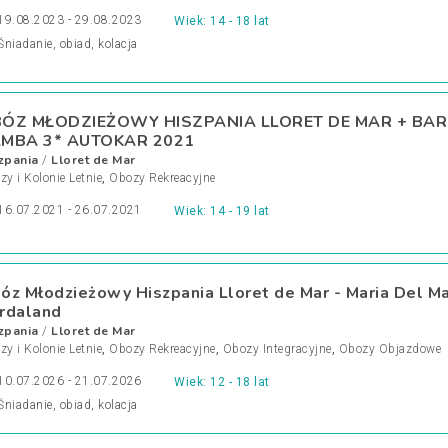
19.08.2023 - 29.08.2023
Wiek: 14 - 18 lat
Śniadanie, obiad, kolacja
ÓZ MŁODZIEŻOWY HISZPANIA LLORET DE MAR + BA
MBA 3* AUTOKAR 2021
zpania
Lloret de Mar
/
y i Kolonie Letnie
,
Obozy Rekreacyjne
16.07.2021 - 26.07.2021
Wiek: 14 - 19 lat
óz Młodzieżowy Hiszpania Lloret de Mar - Maria Del Ma
rdaland
zpania
Lloret de Mar
/
y i Kolonie Letnie
,
Obozy Rekreacyjne
,
Obozy Integracyjne
,
Obozy Objazdowe
10.07.2026 - 21.07.2026
Wiek: 12 - 18 lat
Śniadanie, obiad, kolacja