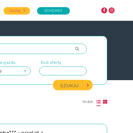
Szukaj
SCHOWEK
 wyjazdu
Kod oferty
SZUKAJ
Widok
mba*** - przelot z