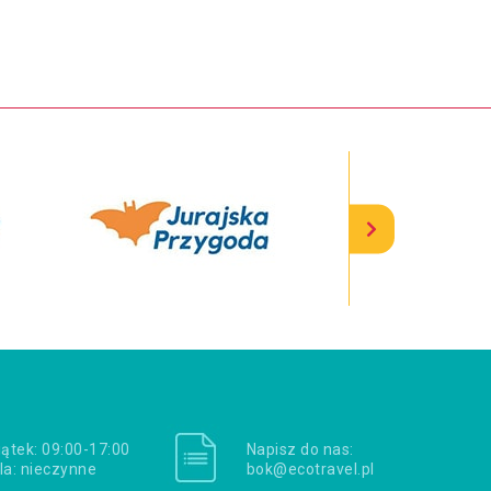
iątek: 09:00-17:00
Napisz do nas:
la: nieczynne
bok@ecotravel.pl