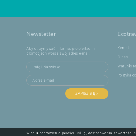
Newsletter
Ecotra
Kontakt
Aby otrzymywać informacje o ofertach i
promocjach wpisz swój adres e-mail:
O nas
Warunki re
Polityka c
ZAPISZ SIĘ >
W celu poprawienia jakości usług, dostosowania zawartości s