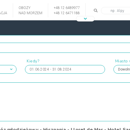
OBOZY
+48 12 6489977
CJA
NAD MORZEM
+48 12 6471188
Kiedy?
Miasto
01.06.2024 - 31.08.2024
óz młodzieżowy - Hiszpania - Lloret de Mar - Hotel Sa