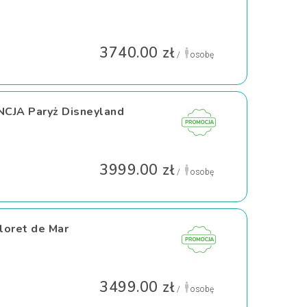
3740.00 zł
/
osobę
CJA Paryż Disneyland
3999.00 zł
/
osobę
oret de Mar
3499.00 zł
/
osobę