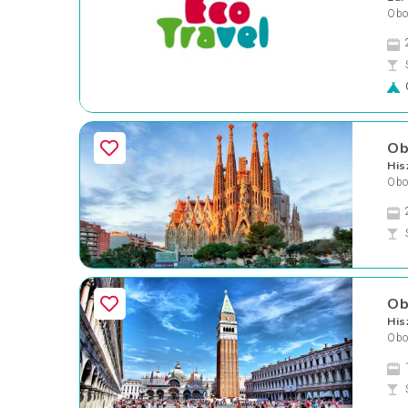
Obo
Ob
His
Oboz
Ob
His
Oboz