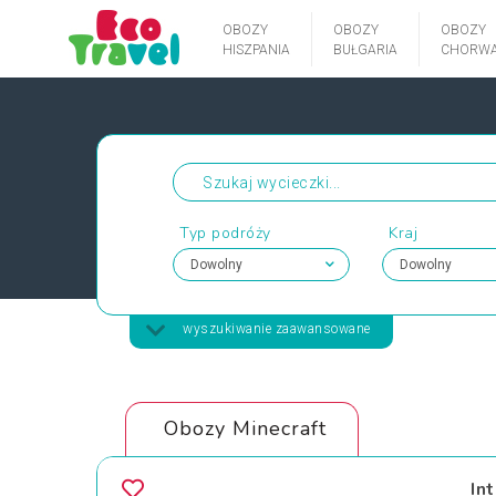
OBOZY
OBOZY
OBOZY
HISZPANIA
BUŁGARIA
CHORWA
Typ podróży
Kraj
wyszukiwanie zaawansowane
Obozy Minecraft
In