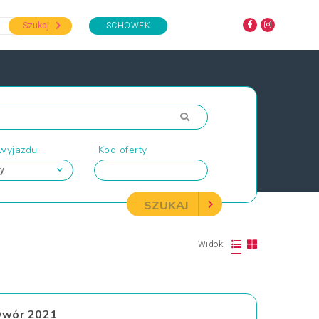
Szukaj
SCHOWEK
 wyjazdu
Kod oferty
SZUKAJ
Widok
 Dwór 2021