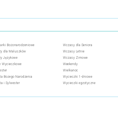
arki Bożonarodzeniowe
Wczasy dla Seniora
y dla Maluszków
Wczasy Letnie
y Językowe
Wczasy Zimowe
y Wycieczkowe
Weekendy
ester
Wielkanoc
ta Bożego Narodzenia
Wycieczki 1-dniowe
ta i Sylwester
Wycieczki egzotyczne