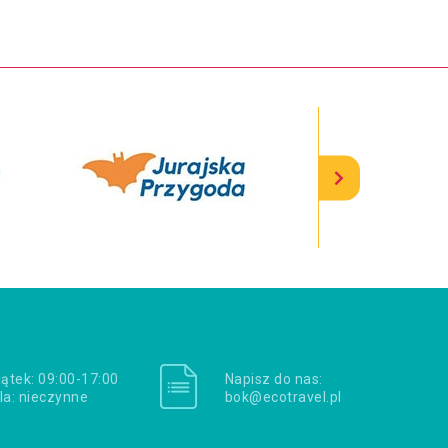
iątek: 09:00-17:00
Napisz do nas:
la: nieczynne
bok@ecotravel.pl