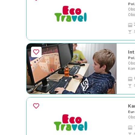
Pol
Oboz
Obo
In
Pol
Oboz
Kom
Ka
Eur
Obo