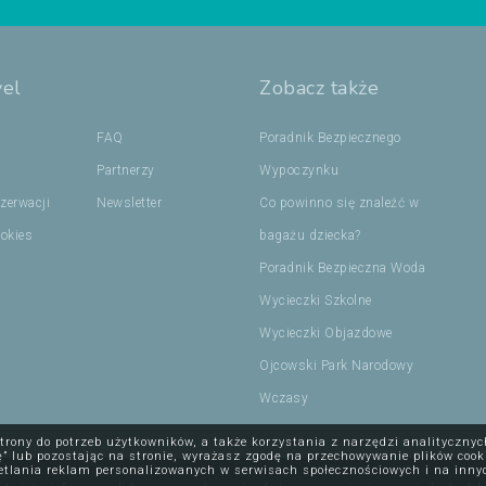
vel
Zobacz także
FAQ
Poradnik Bezpiecznego
Partnerzy
Wypoczynku
zerwacji
Newsletter
Co powinno się znaleźć w
ookies
bagażu dziecka?
Poradnik Bezpieczna Woda
Wycieczki Szkolne
Wycieczki Objazdowe
Ojcowski Park Narodowy
Wczasy
trony do potrzeb użytkowników, a także korzystania z narzędzi analityczny
uję” lub pozostając na stronie, wyrażasz zgodę na przechowywanie plików co
etlania reklam personalizowanych w serwisach społecznościowych i na inny