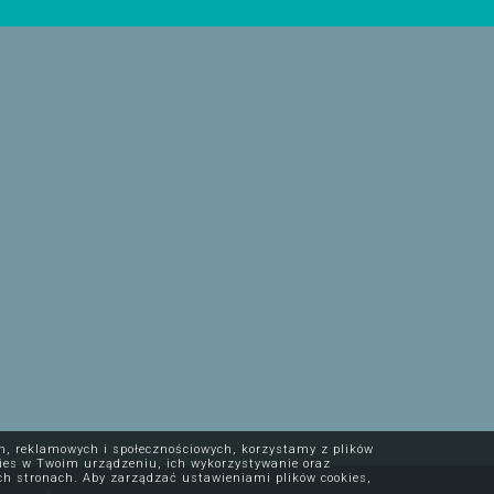
ch, reklamowych i społecznościowych, korzystamy z plików
okies w Twoim urządzeniu, ich wykorzystywanie oraz
ch stronach. Aby zarządzać ustawieniami plików cookies,