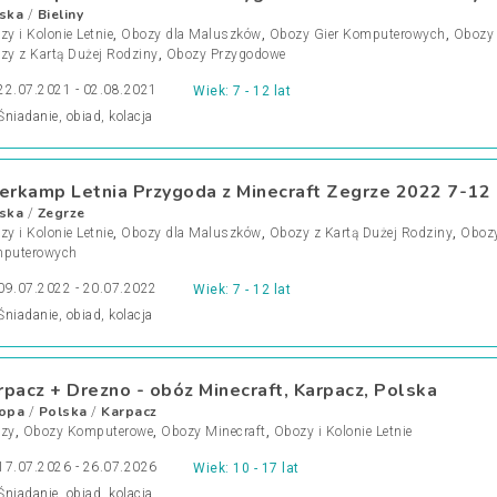
ska
Bieliny
/
y i Kolonie Letnie
,
Obozy dla Maluszków
,
Obozy Gier Komputerowych
,
Obozy
zy z Kartą Dużej Rodziny
,
Obozy Przygodowe
22.07.2021 - 02.08.2021
Wiek: 7 - 12 lat
Śniadanie, obiad, kolacja
terkamp Letnia Przygoda z Minecraft Zegrze 2022 7-12 
ska
Zegrze
/
y i Kolonie Letnie
,
Obozy dla Maluszków
,
Obozy z Kartą Dużej Rodziny
,
Obozy
puterowych
09.07.2022 - 20.07.2022
Wiek: 7 - 12 lat
Śniadanie, obiad, kolacja
rpacz + Drezno - obóz Minecraft, Karpacz, Polska
opa
Polska
Karpacz
/
/
zy
,
Obozy Komputerowe
,
Obozy Minecraft
,
Obozy i Kolonie Letnie
17.07.2026 - 26.07.2026
Wiek: 10 - 17 lat
Śniadanie, obiad, kolacja