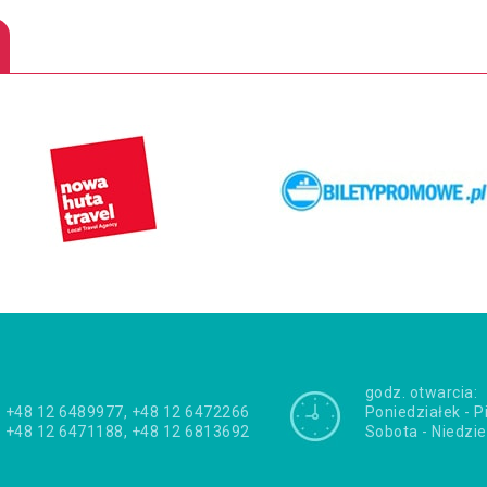
godz. otwarcia:
+48 12 6489977, +48 12 6472266
Poniedziałek - P
+48 12 6471188, +48 12 6813692
Sobota - Niedzie