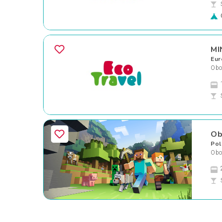
MI
Eur
Obo
Ob
Pol
Obo