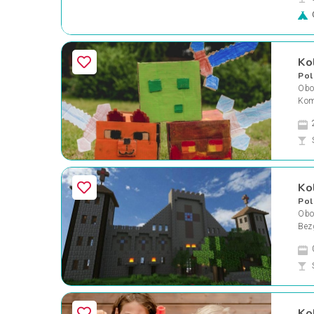
Ko
Pol
Oboz
Kom
Ko
Pol
Oboz
Bez
Ko