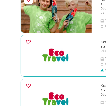
Pol
Obo
dla
Kr
Eur
Obo
Ku
Eur
Obo