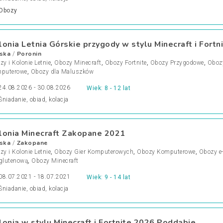
Obozy
lonia Letnia Górskie przygody w stylu Minecraft i Fortn
ska
Poronin
/
y i Kolonie Letnie
,
Obozy Minecraft
,
Obozy Fortnite
,
Obozy Przygodowe
,
Oboz
puterowe
,
Obozy dla Maluszków
24.08.2026 - 30.08.2026
Wiek: 8 - 12 lat
Śniadanie, obiad, kolacja
lonia Minecraft Zakopane 2021
ska
Zakopane
/
y i Kolonie Letnie
,
Obozy Gier Komputerowych
,
Obozy Komputerowe
,
Obozy e
glutenową
,
Obozy Minecraft
08.07.2021 - 18.07.2021
Wiek: 9 - 14 lat
Śniadanie, obiad, kolacja
lonia w stylu Minecraft i Fortnite 2026 Poddąbie