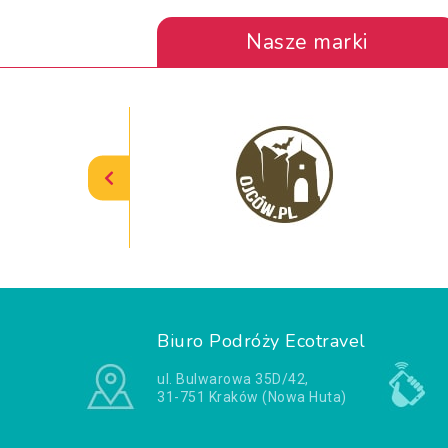
Nasze marki
Biuro Podróży Ecotravel
ul. Bulwarowa 35D/42,
31-751 Kraków (Nowa Huta)