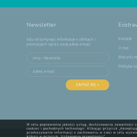
Newsletter
Ecotra
Kontakt
Aby otrzymywać informacje o ofertach i
promocjach wpisz swój adres e-mail:
O nas
Warunki re
Polityka c
ZAPISZ SIĘ >
W celu poprawienia jakości usług, dostosowania zawartości s
cookies i pochodnych technologii. Klikając przycisk „Akcept
przekazywanie informacji o zachowaniu w sieci w celu wyświ
kliknij w przycisk „Ustawienia prywatności”.