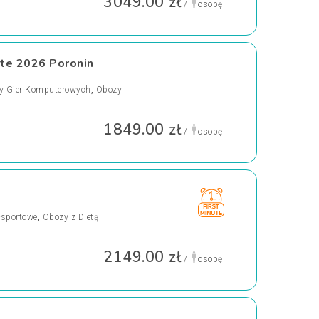
3049.00 zł
/
osobę
ite 2026 Poronin
y Gier Komputerowych
,
Obozy
1849.00 zł
/
osobę
-sportowe
,
Obozy z Dietą
2149.00 zł
/
osobę