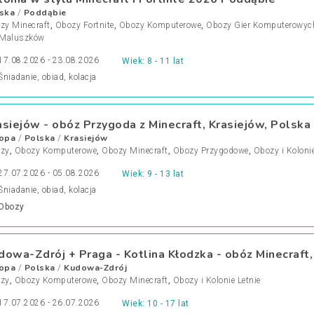
ska
Poddąbie
/
zy Minecraft
,
Obozy Fortnite
,
Obozy Komputerowe
,
Obozy Gier Komputerowyc
 Maluszków
17.08.2026 - 23.08.2026
Wiek: 8 - 11 lat
Śniadanie, obiad, kolacja
asiejów - obóz Przygoda z Minecraft, Krasiejów, Polska
opa
Polska
Krasiejów
/
/
zy
,
Obozy Komputerowe
,
Obozy Minecraft
,
Obozy Przygodowe
,
Obozy i Kolonie
27.07.2026 - 05.08.2026
Wiek: 9 - 13 lat
Śniadanie, obiad, kolacja
Obozy
dowa-Zdrój + Praga - Kotlina Kłodzka - obóz Minecraft
opa
Polska
Kudowa-Zdrój
/
/
zy
,
Obozy Komputerowe
,
Obozy Minecraft
,
Obozy i Kolonie Letnie
17.07.2026 - 26.07.2026
Wiek: 10 - 17 lat