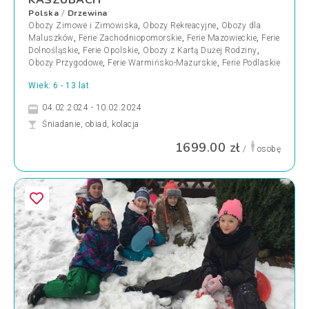
KASZUBACH
Polska
Drzewina
/
Obozy Zimowe i Zimowiska
,
Obozy Rekreacyjne
,
Obozy dla
Maluszków
,
Ferie Zachodniopomorskie
,
Ferie Mazowieckie
,
Ferie
Dolnośląskie
,
Ferie Opolskie
,
Obozy z Kartą Dużej Rodziny
,
Obozy Przygodowe
,
Ferie Warmińsko-Mazurskie
,
Ferie Podlaskie
Wiek: 6 - 13 lat
04.02.2024 - 10.02.2024
Śniadanie, obiad, kolacja
1699.00 zł
/
osobę