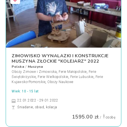
ZIMOWISKO WYNALAZKI I KONSTRUKCJE
MUSZYNA ZŁOCKIE "KOLEJARZ" 2022
Polska
Muszyna
/
Obozy Zimowe i Zimowiska
,
Ferie Małopolskie
,
Ferie
Świętokrzyskie
,
Ferie Wielkopolskie
,
Ferie Lubuskie
,
Ferie
Kujawsko-Pomorskie
,
Obozy Naukowe
Wiek: 10 - 15 lat
22.01.2022 - 29.01.2022
Śniadanie, obiad, kolacja
1595.00 zł
/
osobę