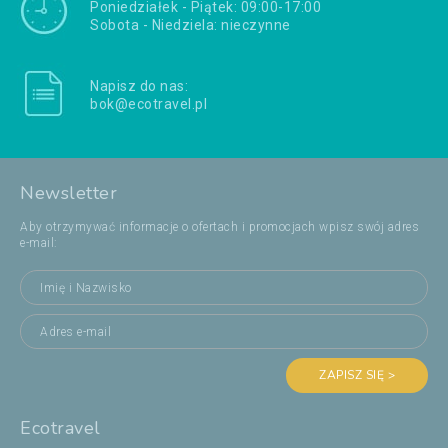
Poniedziałek - Piątek: 09:00-17:00
Sobota - Niedziela: nieczynne
Napisz do nas:
bok@ecotravel.pl
Newsletter
Aby otrzymywać informacje o ofertach i promocjach wpisz swój adres
e-mail:
ZAPISZ SIĘ >
Ecotravel