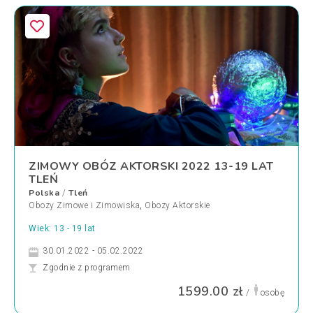
ZIMOWY OBÓZ AKTORSKI 2022 13-19 LAT
TLEŃ
Polska
Tleń
/
Obozy Zimowe i Zimowiska
,
Obozy Aktorskie
Wiek: 13 - 19 lat
30.01.2022 - 05.02.2022
Zgodnie z programem
1599.00 zł
/
osobę