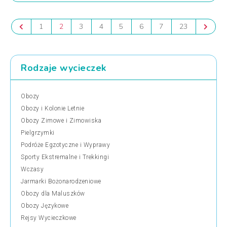
1
2
3
4
5
6
7
23
Rodzaje wycieczek
Obozy
Obozy i Kolonie Letnie
Obozy Zimowe i Zimowiska
Pielgrzymki
Podróże Egzotyczne i Wyprawy
Sporty Ekstremalne i Trekkingi
Wczasy
Jarmarki Bożonarodzeniowe
Obozy dla Maluszków
Obozy Językowe
Rejsy Wycieczkowe