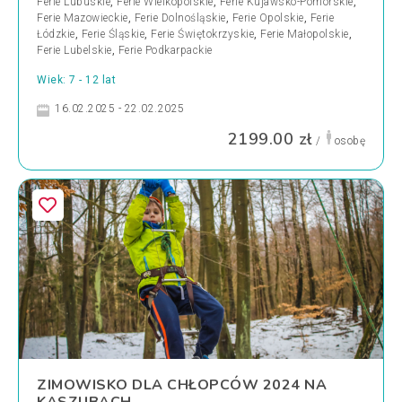
Ferie Lubuskie
,
Ferie Wielkopolskie
,
Ferie Kujawsko-Pomorskie
,
Ferie Mazowieckie
,
Ferie Dolnośląskie
,
Ferie Opolskie
,
Ferie
Łódzkie
,
Ferie Śląskie
,
Ferie Świętokrzyskie
,
Ferie Małopolskie
,
Ferie Lubelskie
,
Ferie Podkarpackie
Wiek: 7 - 12 lat
16.02.2025 - 22.02.2025
2199.00 zł
/
osobę
ZIMOWISKO DLA CHŁOPCÓW 2024 NA