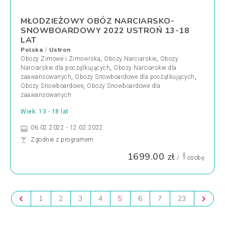
MŁODZIEŻOWY OBÓZ NARCIARSKO-
SNOWBOARDOWY 2022 USTROŃ 13-18
LAT
Polska
Ustron
/
Obozy Zimowe i Zimowiska
,
Obozy Narciarskie
,
Obozy
Narciarskie dla początkujących
,
Obozy Narciarskie dla
zaawansowanych
,
Obozy Snowboardowe dla początkujących
,
Obozy Snowboardowe
,
Obozy Snowboardowe dla
zaawansowanych
Wiek: 13 - 18 lat
06.02.2022 - 12.02.2022
Zgodnie z programem
1699.00 zł
/
osobę
1
2
3
4
5
6
7
23