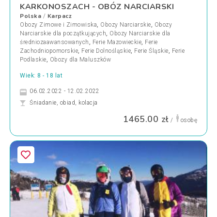
KARKONOSZACH - OBÓZ NARCIARSKI
Polska
Karpacz
/
Obozy Zimowe i Zimowiska
,
Obozy Narciarskie
,
Obozy
Narciarskie dla początkujących
,
Obozy Narciarskie dla
średniozaawansowanych
,
Ferie Mazowieckie
,
Ferie
Zachodniopomorskie
,
Ferie Dolnośląskie
,
Ferie Śląskie
,
Ferie
Podlaskie
,
Obozy dla Maluszków
Wiek: 8 - 18 lat
06.02.2022 - 12.02.2022
Śniadanie, obiad, kolacja
1465.00 zł
/
osobę