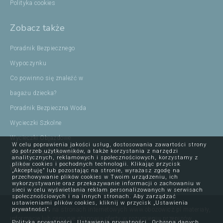
Polityka cookies
Zobacz także
Poradnik Bezpiecznego
Wypoczynku
Co powinno się znaleźć w
bagażu dziecka?
Poradnik Bezpieczna Woda
Wycieczki Szkolne
Wycieczki Objazdowe
W celu poprawienia jakości usług, dostosowania zawartości strony
do potrzeb użytkowników, a także korzystania z narzędzi
Ojcowski Park Narodowy
analitycznych, reklamowych i społecznościowych, korzystamy z
plików cookies i pochodnych technologii. Klikając przycisk
Wczasy
„Akceptuję” lub pozostając na stronie, wyrażasz zgodę na
przechowywanie plików cookies w Twoim urządzeniu, ich
wykorzystywanie oraz przekazywanie informacji o zachowaniu w
sieci w celu wyświetlania reklam personalizowanych w serwisach
społecznościowych i na innych stronach. Aby zarządzać
ustawieniami plików cookies, kliknij w przycisk „Ustawienia
Opublikowane na stronach internetowych www.obozowicz.pl materiały,
prywatności”.
informacje lub ceny nie stanowią oferty w rozumieniu przepisów
Polityka prywatności
Ustawienia prywatności
Ochrona danych