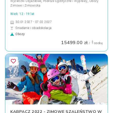
Wycieczki Objazdowe
,
Podróże Egzotyczne i Wyprawy
,
Obozy
Zimowe i Zimowiska
Wiek: 12 - 19 lat
30.01.2027 - 07.02.2027
Śniadanie i obiadokolacja
Obozy
15499.00 zł
/
osobę
KARPACZ 2022 - ZIMOWE SZALEŃSTWO W